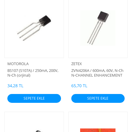
MOTOROLA
ZETEX
BS107 (S107A) / 250mA, 200V,
ZVN4206A / 600mA, 60V, N-Ch
N-Ch (orjinal)
N-CHANNEL ENHANCEMENT
MODE VERTICAL DMOS FET
34,28 TL
65,70 TL
SEPETE EKLE
SEPETE EKLE