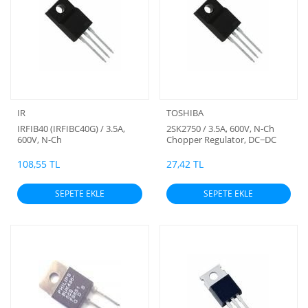
IR
TOSHIBA
IRFIB40 (IRFIBC40G) / 3.5A,
2SK2750 / 3.5A, 600V, N-Ch
600V, N-Ch
Chopper Regulator, DC−DC
Converter and Motor
DriveApplications (plastik
108,55 TL
27,42 TL
)Toshiba
SEPETE EKLE
SEPETE EKLE