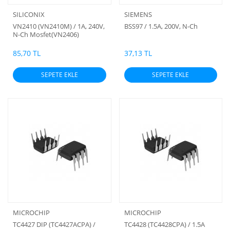
SILICONIX
SIEMENS
VN2410 (VN2410M) / 1A, 240V,
BSS97 / 1.5A, 200V, N-Ch
N-Ch Mosfet(VN2406)
85,70 TL
37,13 TL
SEPETE EKLE
SEPETE EKLE
MICROCHIP
MICROCHIP
TC4427 DIP (TC4427ACPA) /
TC4428 (TC4428CPA) / 1.5A