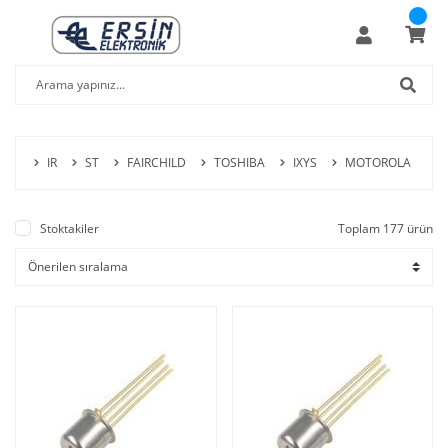
IR
ST
FAIRCHILD
TOSHIBA
IXYS
MOTOROLA
P
Stoktakiler
Toplam 177 ürün