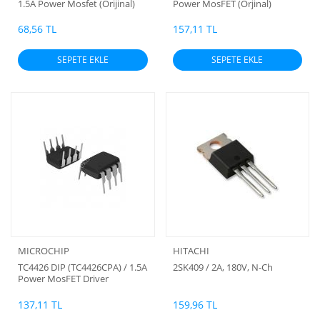
1.5A Power Mosfet (Orijinal)
Power MosFET (Orjinal)
68,56 TL
157,11 TL
SEPETE EKLE
SEPETE EKLE
MICROCHIP
HITACHI
TC4426 DIP (TC4426CPA) / 1.5A
2SK409 / 2A, 180V, N-Ch
Power MosFET Driver
137,11 TL
159,96 TL