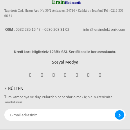
Ersin
Elektronik
Taşköprü Cad. Huzur Apt. No:30/2 Acıbadem 34716 / Kadıköy / Istanbul
Tel :
0216 338
96 31
GSM
: 0532 235 16 47 - 0530 203 31 02 info @ ersinelektronik.com
Kredi kartı bilgileriniz 128Bit SSL Sertifikası ile korunmaktadır
.
Sosyal Medya
E-BÜLTEN
Tüm kampanya ve duyurulardan haberdar olmak için e-bültenimize
kaydolunuz.