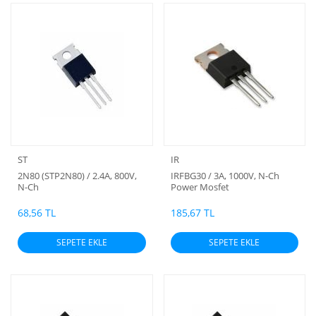
ST
IR
2N80 (STP2N80) / 2.4A, 800V,
IRFBG30 / 3A, 1000V, N-Ch
N-Ch
Power Mosfet
68,56 TL
185,67 TL
SEPETE EKLE
SEPETE EKLE