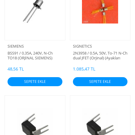
SIEMENS
SIGNETICS
BSS91 / 0.35A, 240V, N-Ch
2N3958 / 0.5A, 50V, To-71 N-Ch
TO18 (ORJİNAL SIEMENS)
dual JFET (Orjinal) (Ayakları
altın kaplama)
48,56 TL
1.085,47 TL
SEPETE EKLE
SEPETE EKLE