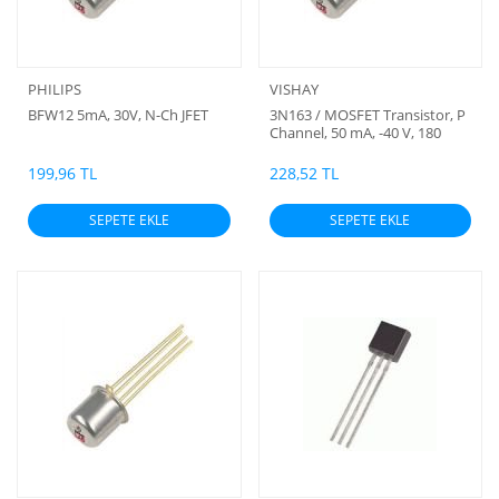
PHILIPS
VISHAY
BFW12 5mA, 30V, N-Ch JFET
3N163 / MOSFET Transistor, P
Channel, 50 mA, -40 V, 180
ohm, -20 V, -2.5 V (4PİN TO-72)
199,96 TL
228,52 TL
SEPETE EKLE
SEPETE EKLE