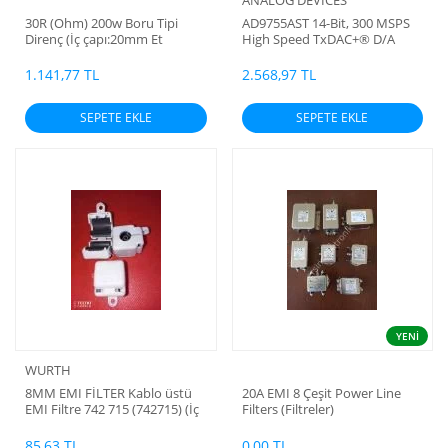
30R (Ohm) 200w Boru Tipi
AD9755AST 14-Bit, 300 MSPS
Direnç (İç çapı:20mm Et
High Speed TxDAC+® D/A
kalınlığı:5mm Montaj
Converter
deliklerinden itibaren:130mm)
1.141,77 TL
2.568,97 TL
SEPETE EKLE
SEPETE EKLE
YENİ
WURTH
8MM EMI FİLTER Kablo üstü
20A EMI 8 Çeşit Power Line
EMI Filtre 742 715 (742715) (İç
Filters (Filtreler)
Çap:8mm 165R) ( Wurth
Elektronik) 25MHz 64Ohm
85,63 TL
0,00 TL