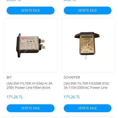
SEPETE EKLE
SEPETE EKLE
BIT
SCHAFFER
(3A) EMI FILTER IH-0342-H 3A
(3A) EMI FILTER FN326B-3/02
250V Power Line Filter (Kore
3A 110V/250VAC Power Line
Malı ) (A)
Filter SCHAFFNER (Ş) Orjinal
171,26 TL
171,26 TL
SEPETE EKLE
SEPETE EKLE