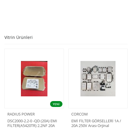
SEPETE EKLE
Vitrin Ürünleri
YENİ
RADIUS POWER
CORCOM
DSC2000-2.2-0 -QD (20A) EMI
EMİ FİLTER GÖRSELLERİ 1A /
FİLTER(A5420TR) 2.2NF 20A
20A 250V Arası Orjinal
50/60Hz 250V AC Power Line