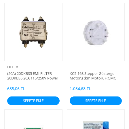
SATICISI
DELTA
(20A) 20DKBS5 EMİ FİLTER
XC5-168 Stepper Gösterge
20DKBS5 20A 115/250V Power
Motoru (km Motoru) (GMC
Line Filter(Uzunluk:62mm
CHEVY PONTIAC için) (4PİN)
Genişlik 5mm , Yükseklik
685,06 TL
1.084,68 TL
28mm) (Made in Thailand)
(ADET İÇİN ÖZEL FİYAT
SEPETE EKLE
SEPETE EKLE
VERİLİR) 50X60X39