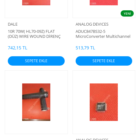
YENİ
DALE
ANALOG DEVICES
10R 70W( HL70-09Z) FLAT
ADUC847BS32-5
(DÜZ) WIRE WOUND DİRENÇ
MicroConverter Multichannel
%5 (DALE) ( UZUNLUK 114MM
24-/16-Bit ADCs with
YÜKSEKLİK 27MM )
Embedded 62 kB Flash and
742,15 TL
513,79 TL
Single-Cycle MCU
SEPETE EKLE
SEPETE EKLE
ANALOG DEVICES