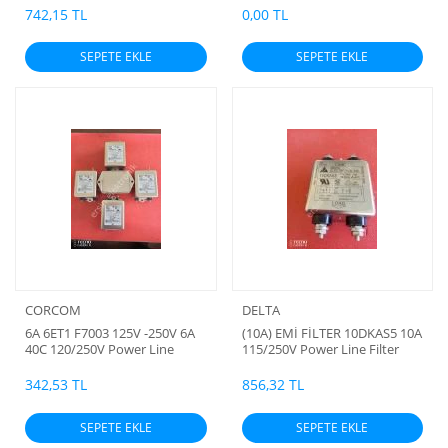
Filter USA (İSBAK tarafından
742,15 TL
0,00 TL
yapılmış olan Laboratuar testi
onaylanmıştır) (ADET İÇİN
SEPETE EKLE
SEPETE EKLE
ÖZEL FİYAT VERİLİR)
CORCOM
DELTA
6A 6ET1 F7003 125V -250V 6A
(10A) EMİ FİLTER 10DKAS5 10A
40C 120/250V Power Line
115/250V Power Line Filter
Filter ( Uzunluk 60mm,
EMI FİLTRE (DELTA) THAILAND
Genişlik 50mm, Yükseklik
MALI MALI (ADET İÇİN ÖZEL
342,53 TL
856,32 TL
44mm) (Corcom) (Orjinal) (-10
FİYAT)
+40c) KAMPANYA FİYATI (ADET
SEPETE EKLE
SEPETE EKLE
İÇİN ÖZEL FİYAT VERİLİR)
TÜRKİYE DE TEK ADETLİ