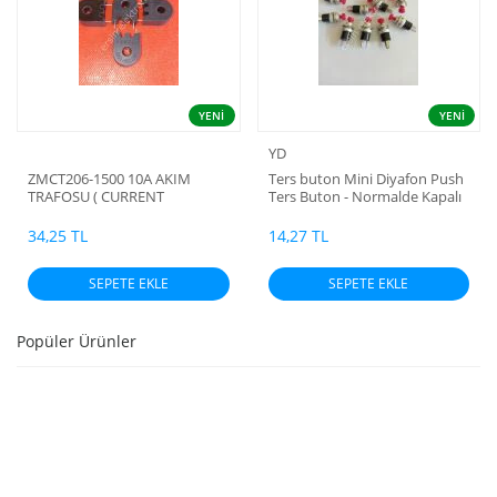
YENİ
YENİ
YD
ZMCT206-1500 10A AKIM
Ters buton Mini Diyafon Push
TRAFOSU ( CURRENT
Ters Buton - Normalde Kapalı
TRANSFORMER ) 10A (CT1248)
(NC) Diyafon - Kırmızı (Çap:
7mm) (TAIWAN)
34,25 TL
14,27 TL
SEPETE EKLE
SEPETE EKLE
Popüler Ürünler