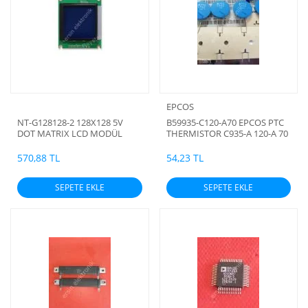
EPCOS
NT-G128128-2 128X128 5V
B59935-C120-A70 EPCOS PTC
DOT MATRIX LCD MODÜL
THERMISTOR C935-A 120-A 70
GENİŞLİK :85MM UZUNLUK
(ADET İÇİN ÖZEL FİYAT)
:100MM YÜKSEKLİK:14MM
570,88 TL
54,23 TL
(MAX)
SEPETE EKLE
SEPETE EKLE