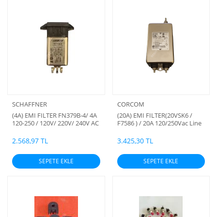
SCHAFFNER
CORCOM
(4A) EMI FILTER FN379B-4/ 4A
(20A) EMI FILTER(20VSK6 /
120-250 / 120V/ 220V/ 240V AC
F7586 ) / 20A 120/250Vac Line
Power Line Filter (Sigortalı)
Filter (Corcom)( orjinal)
(ayarlı) (SCHAFFNER)
(127,3mm, 20 A, 250 V ac)
2.568,97 TL
3.425,30 TL
SEPETE EKLE
SEPETE EKLE