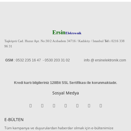
Ersin
Elektronik
Taşköprü Cad. Huzur Apt. No:30/2 Acıbadem 34716 / Kadıköy / Istanbul
Tel :
0216 338
96 31
GSM
: 0532 235 16 47 - 0530 203 31 02 info @ ersinelektronik.com
Kredi kartı bilgileriniz 128Bit SSL Sertifikası ile korunmaktadır
.
Sosyal Medya
E-BÜLTEN
Tüm kampanya ve duyurulardan haberdar olmak için e-bültenimize