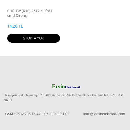
0.1R 1W (R10) 2512 Kılıf %1
smd Direnç
14,28 TL
STOKTA YOK
Ersin
Elektronik
Taşköprü Cad. Huzur Apt. No:30/2 Acıbadem 34716 / Kadıköy / Istanbul
Tel :
0216 338
96 31
GSM
: 0532 235 16 47 - 0530 203 31 02 info @ ersinelektronik.com