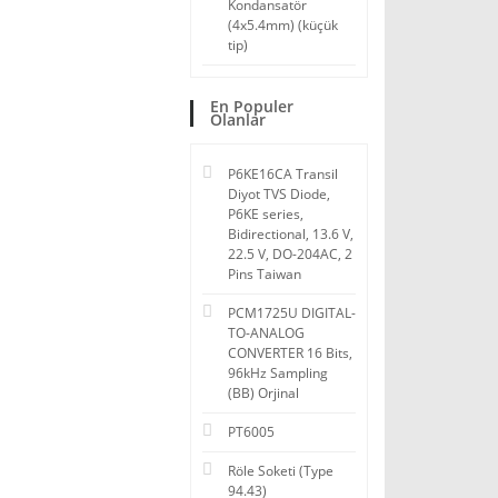
Kondansatör
(4x5.4mm) (küçük
tip)
En Populer
Olanlar
P6KE16CA Transil
Diyot TVS Diode,
P6KE series,
Bidirectional, 13.6 V,
22.5 V, DO-204AC, 2
Pins Taiwan
PCM1725U DIGITAL-
TO-ANALOG
CONVERTER 16 Bits,
96kHz Sampling
(BB) Orjinal
PT6005
Röle Soketi (Type
94.43)