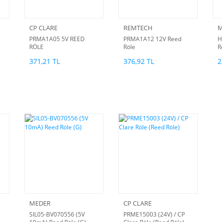
CP CLARE
REMTECH
M
PRMA1A05 5V REED
PRMA1A12 12V Reed
H
RÖLE
Röle
R
371,21 TL
376,92 TL
2
MEDER
CP CLARE
SIL05-BV070556 (5V
PRME15003 (24V) / CP