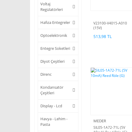
Voltaj
Regülatörleri
Hafıza Entegreler
V23100-V4015-A010
(15V)
Optoelektronik
513,98 TL
Entegre Soketleri
Diyot Çeşitleri
Direnc
Kondansatör
Çeşitleri
Display - Lcd
Havya - Lehim -
MEDER
Pasta
SIL05-1A72-71L (5V