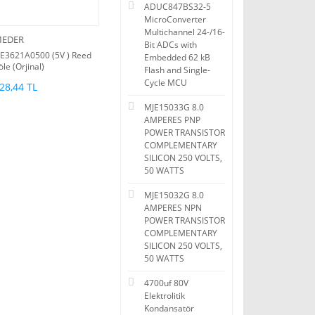
ADUC847BS32-5
MicroConverter
Multichannel 24-/16-
EDER
Bit ADCs with
E3621A0500 (5V ) Reed
Embedded 62 kB
öle (Orjinal)
Flash and Single-
Cycle MCU
28,44 TL
MJE15033G 8.0
AMPERES PNP
POWER TRANSISTOR
COMPLEMENTARY
SILICON 250 VOLTS,
50 WATTS
MJE15032G 8.0
AMPERES NPN
POWER TRANSISTOR
COMPLEMENTARY
SILICON 250 VOLTS,
50 WATTS
4700uf 80V
Elektrolitik
Kondansatör