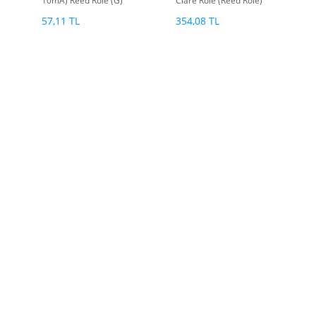
10mA) Reed Röle (G)
Clare Röle (Reed Röle)
57,11 TL
354,08 TL