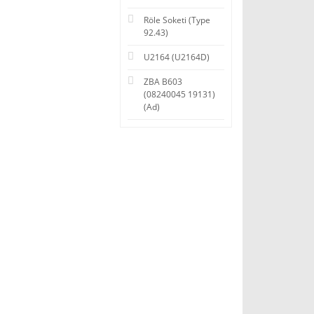
Röle Soketi (Type
92.43)
U2164 (U2164D)
ZBA B603
(08240045 19131)
(Ad)