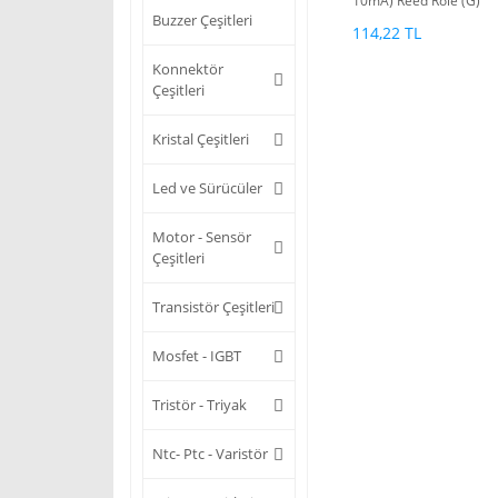
10mA) Reed Röle (G)
Buzzer Çeşitleri
114,22 TL
Konnektör
Çeşitleri
Kristal Çeşitleri
Led ve Sürücüler
Motor - Sensör
Çeşitleri
Transistör Çeşitleri
Mosfet - IGBT
Tristör - Triyak
Ntc- Ptc - Varistör