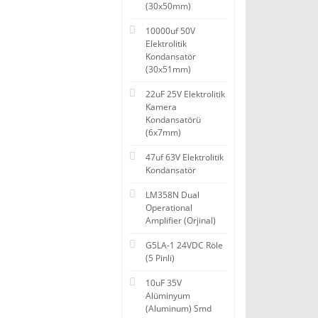
(30x50mm)
10000uf 50V
Elektrolitik
Kondansatör
(30x51mm)
22uF 25V Elektrolitik
Kamera
Kondansatörü
(6x7mm)
47uf 63V Elektrolitik
Kondansatör
LM358N Dual
Operational
Amplifier (Orjinal)
G5LA-1 24VDC Röle
(5 Pinli)
10uF 35V
Alüminyum
(Aluminum) Smd