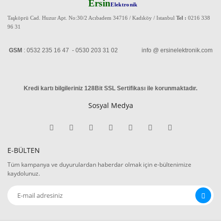
Ersin
Elektronik
Taşköprü Cad. Huzur Apt. No:30/2 Acıbadem 34716 / Kadıköy / Istanbul
Tel :
0216 338
96 31
GSM
: 0532 235 16 47 - 0530 203 31 02 info @ ersinelektronik.com
Kredi kartı bilgileriniz 128Bit SSL Sertifikası ile korunmaktadır
.
Sosyal Medya
E-BÜLTEN
Tüm kampanya ve duyurulardan haberdar olmak için e-bültenimize
kaydolunuz.