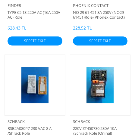
FINDER
PHOENIX CONTACT
TYPE 65.13 220V AC (16A 250V
NO 29 61 451 8A 250V (NO29-
AC) Röle
61451)Röle (Phonex Contact)
628,43 TL
228,52 TL
SEPETE EKLE
SEPETE EKLE
SCHRACK
SCHRACK
RSB2A080P7 230 VAC 8 A
220V ZT450730 230V 10A
/Shrack Röle
/Schrack Röle (Orjinal)