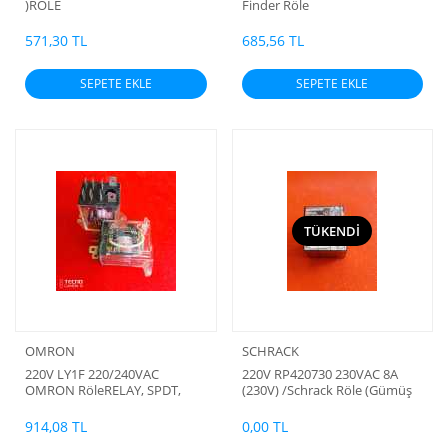
)RÖLE
Finder Röle
571,30 TL
685,56 TL
SEPETE EKLE
SEPETE EKLE
TÜKENDİ
OMRON
SCHRACK
220V LY1F 220/240VAC
220V RP420730 230VAC 8A
OMRON RöleRELAY, SPDT,
(230V) /Schrack Röle (Gümüş
240VAC, 30VDC, 15A (15A
Kontak)
SUREKLI) 30A (Orjinal) (Özel
914,08 TL
0,00 TL
İskontolu Fiyat)