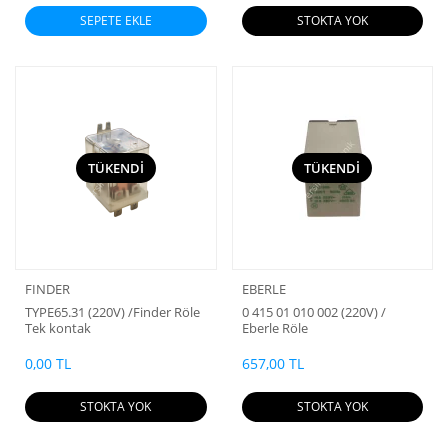
SEPETE EKLE
STOKTA YOK
TÜKENDİ
TÜKENDİ
FINDER
EBERLE
TYPE65.31 (220V) /Finder Röle
0 415 01 010 002 (220V) /
Tek kontak
Eberle Röle
0,00 TL
657,00 TL
STOKTA YOK
STOKTA YOK