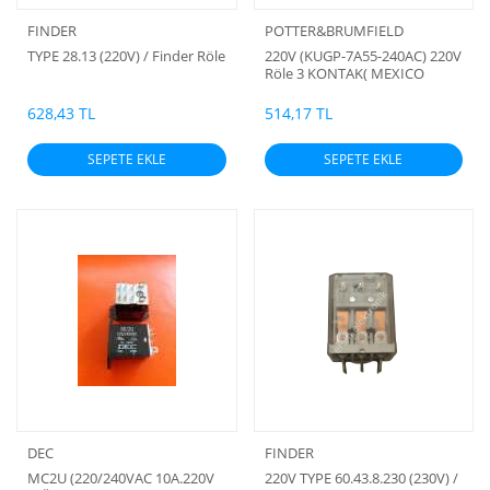
FINDER
POTTER&BRUMFIELD
TYPE 28.13 (220V) / Finder Röle
220V (KUGP-7A55-240AC) 220V
Röle 3 KONTAK( MEXICO
MARKA)
628,43 TL
514,17 TL
SEPETE EKLE
SEPETE EKLE
DEC
FINDER
MC2U (220/240VAC 10A.220V
220V TYPE 60.43.8.230 (230V) /