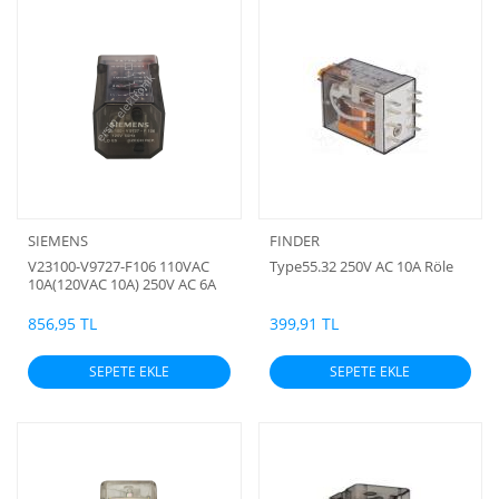
SIEMENS
FINDER
V23100-V9727-F106 110VAC
Type55.32 250V AC 10A Röle
10A(120VAC 10A) 250V AC 6A
Röle
856,95 TL
399,91 TL
SEPETE EKLE
SEPETE EKLE