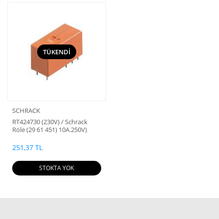
TÜKENDİ
SCHRACK
RT424730 (230V) / Schrack
Röle (29 61 451) 10A.250V)
251,37 TL
STOKTA YOK