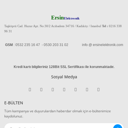
Ersin
Elektronik
Taşköprü Cad. Huzur Apt. No:30/2 Acıbadem 34716 / Kadıköy / Istanbul
Tel :
0216 338
96 31
GSM
: 0532 235 16 47 - 0530 203 31 02 info @ ersinelektronik.com
Kredi kartı bilgileriniz 128Bit SSL Sertifikası ile korunmaktadır
.
Sosyal Medya
E-BÜLTEN
Tüm kampanya ve duyurulardan haberdar olmak için e-bültenimize
kaydolunuz.