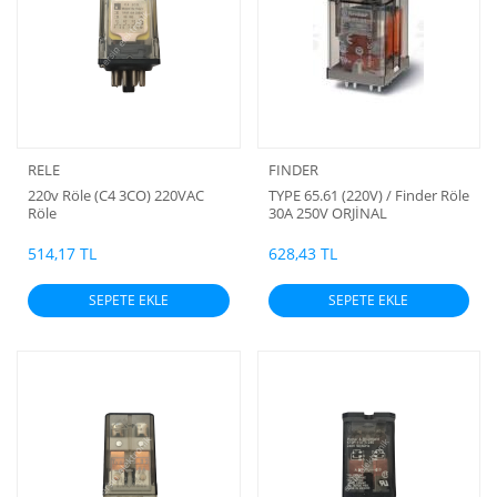
RELE
FINDER
220v Röle (C4 3CO) 220VAC
TYPE 65.61 (220V) / Finder Röle
Röle
30A 250V ORJİNAL
514,17 TL
628,43 TL
SEPETE EKLE
SEPETE EKLE