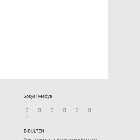
Sosyal Medya
E-BÜLTEN
Tüm kampanya ve duyurulardan haberdar