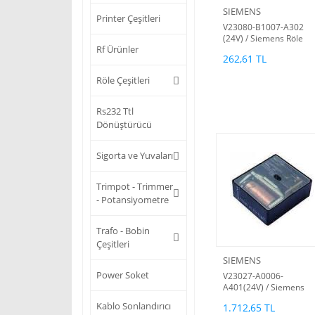
SIEMENS
Printer Çeşitleri
V23080-B1007-A302
(24V) / Siemens Röle
Rf Ürünler
(HB) 300VDC-440VAC
262,61 TL
16A ORJİNAL 4 PİN
Röle Çeşitleri
Rs232 Ttl
Dönüştürücü
Sigorta ve Yuvaları
Trimpot - Trimmer
- Potansiyometre
Trafo - Bobin
Çeşitleri
SIEMENS
Power Soket
V23027-A0006-
A401(24V) / Siemens
Röle
Kablo Sonlandırıcı
1.712,65 TL