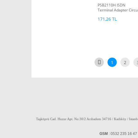
PSB2110H ISDN
Terminal Adapter Circu
171,26 TL
1
2
Taşköprü Cad. Huzur Apt. No:30/2 Acıbadem 34716 / Kadıköy / Istan
GSM
: 0532 235 16 