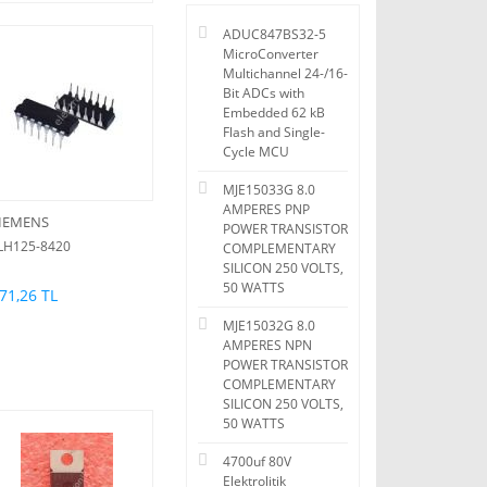
ADUC847BS32-5
MicroConverter
Multichannel 24-/16-
Bit ADCs with
Embedded 62 kB
Flash and Single-
Cycle MCU
MJE15033G 8.0
AMPERES PNP
IEMENS
POWER TRANSISTOR
LH125-8420
COMPLEMENTARY
SILICON 250 VOLTS,
50 WATTS
71,26 TL
MJE15032G 8.0
AMPERES NPN
POWER TRANSISTOR
COMPLEMENTARY
SILICON 250 VOLTS,
50 WATTS
4700uf 80V
Elektrolitik