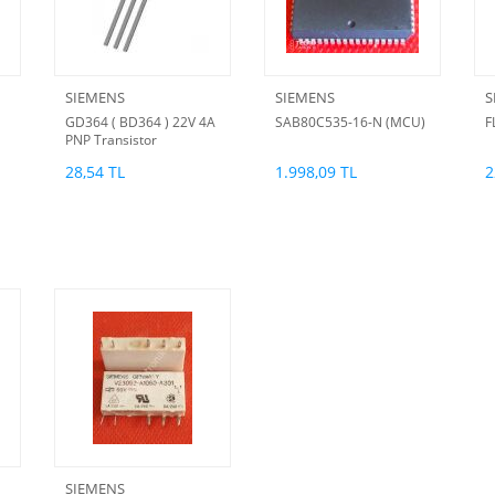
SIEMENS
SIEMENS
S
GD364 ( BD364 ) 22V 4A
SAB80C535-16-N (MCU)
F
PNP Transistor
28,54 TL
1.998,09 TL
2
SIEMENS