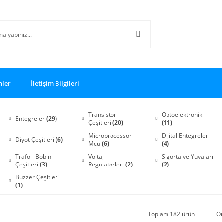
nler
İletişim Bilgileri
Transistör
Optoelektronik
Entegreler
(29)
Çeşitleri
(20)
(11)
Microprocessor -
Dijital Entegreler
Diyot Çeşitleri
(6)
Mcu
(6)
(4)
Trafo - Bobin
Voltaj
Sigorta ve Yuvaları
Çeşitleri
(3)
Regülatörleri
(2)
(2)
Buzzer Çeşitleri
(1)
Toplam 182 ürün