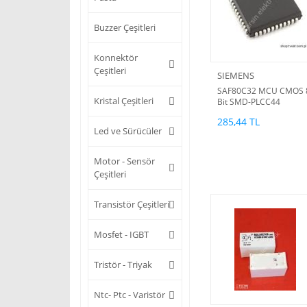
Buzzer Çeşitleri
Konnektör
Çeşitleri
SIEMENS
SAF80C32 MCU CMOS 
Kristal Çeşitleri
Bit SMD-PLCC44
285,44 TL
Led ve Sürücüler
Motor - Sensör
Çeşitleri
Transistör Çeşitleri
Mosfet - IGBT
Tristör - Triyak
Ntc- Ptc - Varistör