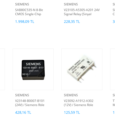
SIEMENS
SIEMENS
S
SAB80C535-N 8-Bit
V23105-A5305-A201 24V
S
CMOS Single-Chip
Signal Relay (Sinyal
C
Microcontroller
Rölesi)
1.998,09 TL
228,35 TL
3
SIEMENS
SIEMENS
S
V23148-B0007-B101
V23092-A1912-A302
T
(24V) / Siemens Röle
(12V) / Siemens Röle
M
R
428,16 TL
125,59 TL
1