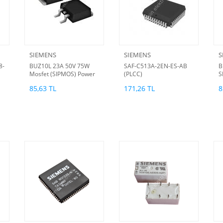
SIEMENS
SIEMENS
S
8-
BUZ10L 23A 50V 75W
SAF-C513A-2EN-ES-AB
B
Mosfet (SIPMOS) Power
(PLCC)
S
Transistor
T
85,63 TL
171,26 TL
8