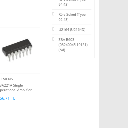
94.43)
Röle Soketi (Type
92.43)
U2164 (U2164D)
ZBA B603
(08240045 19131)
(Ad)
IEMENS
BA221A Single
perational Amplifier
HB)
56,71 TL