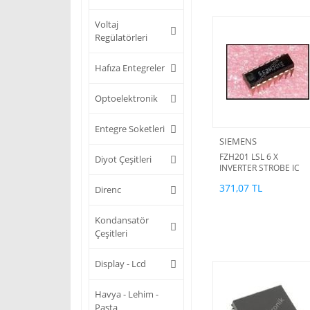
Voltaj
Regülatörleri
Hafıza Entegreler
Optoelektronik
Entegre Soketleri
SIEMENS
FZH201 LSL 6 X
Diyot Çeşitleri
INVERTER STROBE IC
371,07 TL
Direnc
Kondansatör
Çeşitleri
Display - Lcd
Havya - Lehim -
Pasta