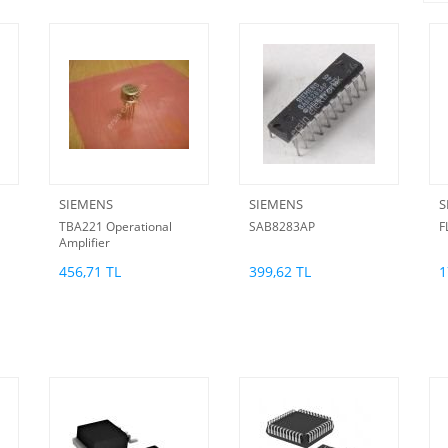
SIEMENS
SIEMENS
S
TBA221 Operational
SAB8283AP
F
Amplifier
456,71 TL
399,62 TL
1