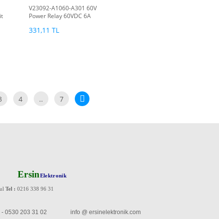
V23092-A1060-A301 60V
it
Power Relay 60VDC 6A
(AC..)
331,11 TL
3
4
..
7
Ersin
Elektronik
bul
Tel :
0216 338 96 31
47 - 0530 203 31 02 info @ ersinelektronik.com