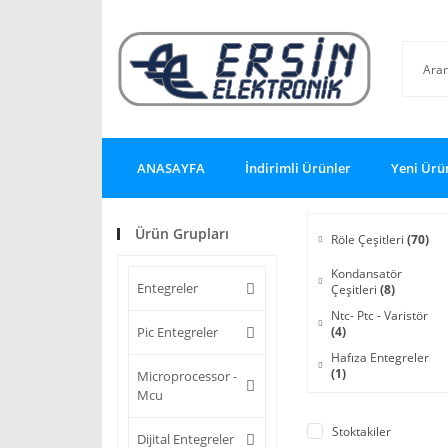
ANASAYFA
İndirimli Ürünler
Yeni Ürü
Ürün Grupları
Röle Çeşitleri
(70)
Kondansatör
Entegreler
Çeşitleri
(8)
Ntc- Ptc - Varistör
Pic Entegreler
(4)
Hafıza Entegreler
(1)
Microprocessor -
Mcu
Stoktakiler
Dijital Entegreler