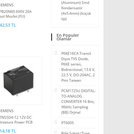
(Aluminum) Smd
IEMENS
Kondansatör
PB20N60 600V 20A
(4x5.4mm) (küçük
ool Mosfet (FU)
tip)
42,53 TL
En Populer
Olanlar
P6KE16CA Transil
Diyot TVS Diode,
P6KE series,
Bidirectional, 13.6 V,
22.5 V, DO-204AC, 2
Pins Taiwan
PCM1725U DIGITAL-
TO-ANALOG
CONVERTER 16 Bits,
96kHz Sampling
IEMENS
(BB) Orjinal
7NS5D4-12 12V DC
iniature Power PCB
PT6005
elay (Röle)
14,18 TL
Röle Soketi (Type