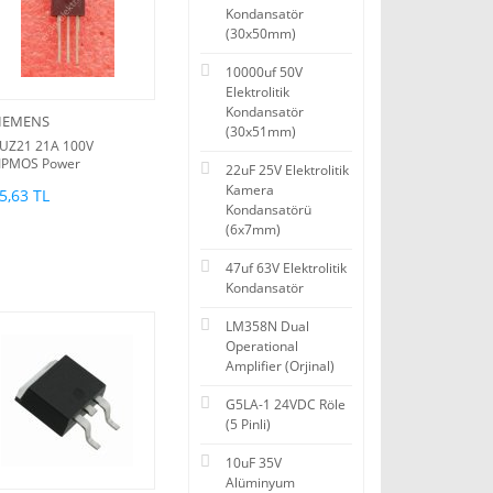
Kondansatör
(30x50mm)
10000uf 50V
Elektrolitik
Kondansatör
IEMENS
(30x51mm)
UZ21 21A 100V
IPMOS Power
22uF 25V Elektrolitik
ransistor
Kamera
5,63 TL
Kondansatörü
(6x7mm)
47uf 63V Elektrolitik
Kondansatör
LM358N Dual
Operational
Amplifier (Orjinal)
G5LA-1 24VDC Röle
(5 Pinli)
10uF 35V
Alüminyum