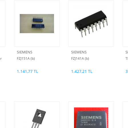
SIEMENS
SIEMENS
S
r
FZJ151A (b)
FZJ141A (b)
T
1.141,77 TL
1.427,21 TL
3