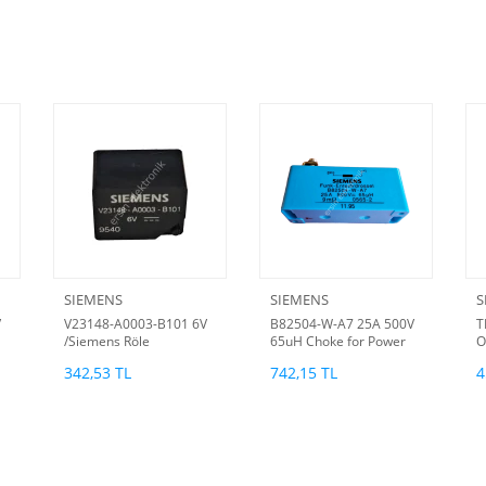
SIEMENS
SIEMENS
S
V
V23148-A0003-B101 6V
B82504-W-A7 25A 500V
T
/Siemens Röle
65uH Choke for Power
O
line (K)
(
342,53 TL
742,15 TL
4