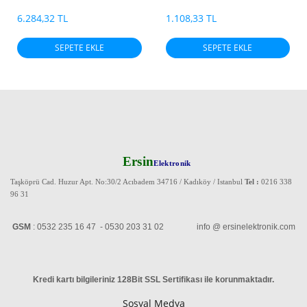
6.284,32 TL
1.108,33 TL
SEPETE EKLE
SEPETE EKLE
Ersin
Elektronik
Taşköprü Cad. Huzur Apt. No:30/2 Acıbadem 34716 / Kadıköy / Istanbul
Tel :
0216 338
96 31
GSM
: 0532 235 16 47 - 0530 203 31 02 info @ ersinelektronik.com
Kredi kartı bilgileriniz 128Bit SSL Sertifikası ile korunmaktadır
.
Sosyal Medya