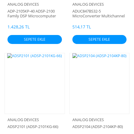
ANALOG DEVICES
ANALOG DEVICES
ADP-2105KP-40 ADSP-2100
ADUC847BS32-5
Family DSP Microcomputer
MicroConverter Multichannel
24-/16-Bit ADCs with
Embedded 62 kB Flash and
1.428,26 TL
514,17 TL
Single-Cycle MCU
SEPETE EKLE
SEPETE EKLE
ANALOG DEVICES
ANALOG DEVICES
ADSP2101 (ADSP-2101KG-66)
ADSP2104 (ADSP-2104KP-80)