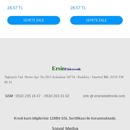
PAKET)
28,57 TL
28,57 TL
SEPETE EKLE
SEPETE EKLE
Ersin
Elektronik
Taşköprü Cad. Huzur Apt. No:30/2 Acıbadem 34716 / Kadıköy / Istanbul
Tel :
0216 338
96 31
GSM
: 0532 235 16 47 - 0530 203 31 02 info @ ersinelektronik.com
Kredi kartı bilgileriniz 128Bit SSL Sertifikası ile korunmaktadır
.
Sosyal Medya