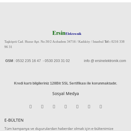
Ersin
Elektronik
Taşköprü Cad. Huzur Apt. No:30/2 Acıbadem 34716 / Kadıköy / Istanbul
Tel :
0216 338
96 31
GSM
: 0532 235 16 47 - 0530 203 31 02 info @ ersinelektronik.com
Kredi kartı bilgileriniz 128Bit SSL Sertifikası ile korunmaktadır
.
Sosyal Medya
E-BÜLTEN
Tüm kampanya ve duyurulardan haberdar olmak için e-bültenimize