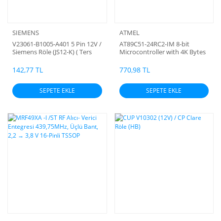
SIEMENS
ATMEL
V23061-B1005-A401 5 Pin 12V /
AT89C51-24RC2-IM 8-bit
Siemens Röle (JS12-K) ( Ters
Microcontroller with 4K Bytes
Pinli ) General Purpose Relay,
Flash
MSR Series, Power, Non
142,77 TL
770,98 TL
Latching, SPDT, 12 VDC, 8 A
SEPETE EKLE
SEPETE EKLE