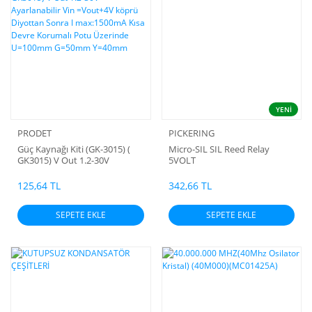
YENİ
PRODET
PICKERING
Güç Kaynağı Kiti (GK-3015) (
Micro-SIL SIL Reed Relay
GK3015) V Out 1.2-30V
5VOLT
Ayarlanabilir Vin =Vout+4V
köprü Diyottan Sonra I
125,64 TL
342,66 TL
max:1500mA Kısa Devre
Korumalı Potu Üzerinde
SEPETE EKLE
SEPETE EKLE
U=100mm G=50mm Y=40mm