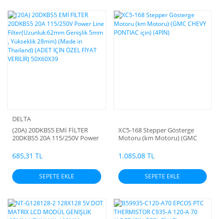
SATICISI
DELTA
(20A) 20DKBS5 EMİ FİLTER
XC5-168 Stepper Gösterge
20DKBS5 20A 115/250V Power
Motoru (km Motoru) (GMC
Line Filter(Uzunluk:62mm
CHEVY PONTIAC için) (4PİN)
Genişlik 5mm , Yükseklik
685,31 TL
1.085,08 TL
28mm) (Made in Thailand)
(ADET İÇİN ÖZEL FİYAT
SEPETE EKLE
SEPETE EKLE
VERİLİR) 50X60X39