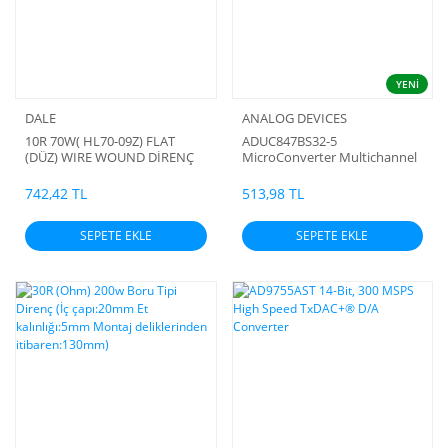
YENİ
DALE
ANALOG DEVICES
10R 70W( HL70-09Z) FLAT
ADUC847BS32-5
(DÜZ) WIRE WOUND DİRENÇ
MicroConverter Multichannel
%5 (DALE) ( UZUNLUK 114MM
24-/16-Bit ADCs with
YÜKSEKLİK 27MM )
Embedded 62 kB Flash and
742,42 TL
513,98 TL
Single-Cycle MCU
SEPETE EKLE
SEPETE EKLE