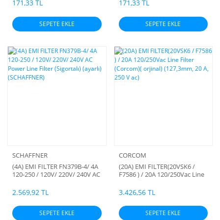
171,33 TL
171,33 TL
SEPETE EKLE
SEPETE EKLE
SCHAFFNER
CORCOM
(4A) EMI FILTER FN379B-4/ 4A
(20A) EMI FILTER(20VSK6 /
120-250 / 120V/ 220V/ 240V AC
F7586 ) / 20A 120/250Vac Line
Power Line Filter (Sigortalı)
Filter (Corcom)( orjinal)
(ayarlı) (SCHAFFNER)
(127,3mm, 20 A, 250 V ac)
2.569,92 TL
3.426,56 TL
SEPETE EKLE
SEPETE EKLE