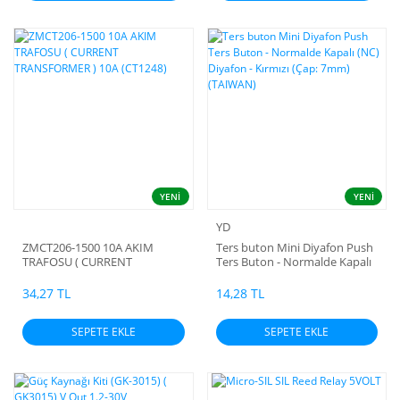
YENİ
YENİ
YD
ZMCT206-1500 10A AKIM
Ters buton Mini Diyafon Push
TRAFOSU ( CURRENT
Ters Buton - Normalde Kapalı
TRANSFORMER ) 10A (CT1248)
(NC) Diyafon - Kırmızı (Çap:
7mm) (TAIWAN)
34,27 TL
14,28 TL
SEPETE EKLE
SEPETE EKLE