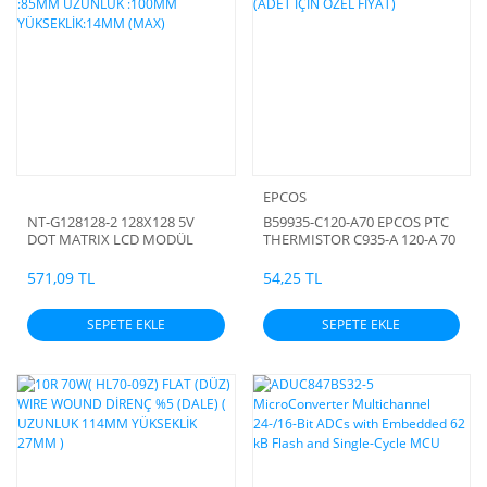
EPCOS
NT-G128128-2 128X128 5V
B59935-C120-A70 EPCOS PTC
DOT MATRIX LCD MODÜL
THERMISTOR C935-A 120-A 70
GENİŞLİK :85MM UZUNLUK
(ADET İÇİN ÖZEL FİYAT)
:100MM YÜKSEKLİK:14MM
571,09 TL
54,25 TL
(MAX)
SEPETE EKLE
SEPETE EKLE