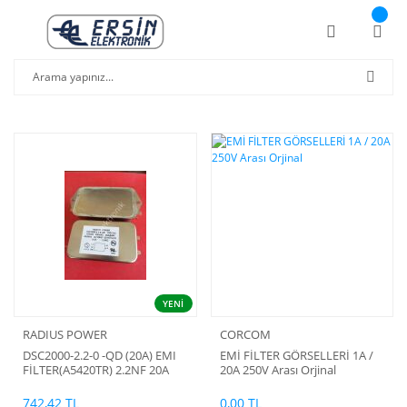
YENİ
RADIUS POWER
CORCOM
DSC2000-2.2-0 -QD (20A) EMI
EMİ FİLTER GÖRSELLERİ 1A /
FİLTER(A5420TR) 2.2NF 20A
20A 250V Arası Orjinal
50/60Hz 250V AC Power Line
Filter USA (İSBAK tarafından
742,42 TL
0,00 TL