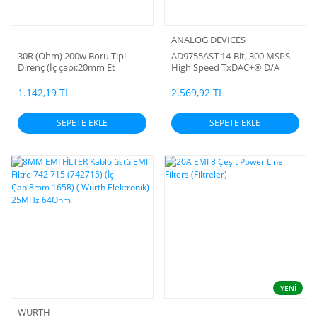
ANALOG DEVICES
30R (Ohm) 200w Boru Tipi
AD9755AST 14-Bit, 300 MSPS
Direnç (İç çapı:20mm Et
High Speed TxDAC+® D/A
kalınlığı:5mm Montaj
Converter
deliklerinden itibaren:130mm)
1.142,19 TL
2.569,92 TL
SEPETE EKLE
SEPETE EKLE
YENİ
WURTH