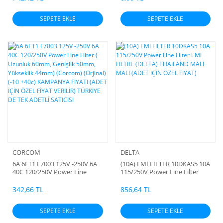
yapılmış olan Laboratuar testi
onaylanmıştır) (ADET İÇİN
SEPETE EKLE
SEPETE EKLE
ÖZEL FİYAT VERİLİR)
CORCOM
DELTA
6A 6ET1 F7003 125V -250V 6A
(10A) EMİ FİLTER 10DKAS5 10A
40C 120/250V Power Line
115/250V Power Line Filter
Filter ( Uzunluk 60mm,
EMI FİLTRE (DELTA) THAILAND
Genişlik 50mm, Yükseklik
MALI MALI (ADET İÇİN ÖZEL
342,66 TL
856,64 TL
44mm) (Corcom) (Orjinal) (-10
FİYAT)
+40c) KAMPANYA FİYATI (ADET
SEPETE EKLE
SEPETE EKLE
İÇİN ÖZEL FİYAT VERİLİR)
TÜRKİYE DE TEK ADETLİ