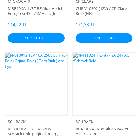
MICROCHIP
CP CLARE
MRF49XA -I /ST RF Alıcı- Verici
CUP V10302 (12V) / CP Clare
Entegresi 439,75MHz, Üçlü
Röle (HB)
Bant, 2,2 → 3,8 V 16-Pinli
TSSOP
114,22 TL
171,33 TL
SEPETE EKLE
SEPETE EKLE
SCHRACK
SCHRACK
RP010012 12V 10A 250V
RP411024 1Kontak 8A 24V AC
Schrack Röle (Orjinal Röle) (
/Schrack Röle
Ters Pinli ) özel fiyat