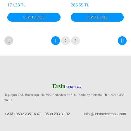
171,33 TL
285,55 TL
SEPETE EKLE
SEPETE EKLE
1
2
3
Ersin
Elektronik
Taşköprü Cad. Huzur Apt. No:30/2 Acıbadem 34716 / Kadıköy / Istanbul
Tel :
0216 338
96 31
GSM
: 0532 235 16 47 - 0530 203 31 02 info @ ersinelektronik.com