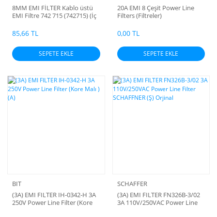
8MM EMI FİLTER Kablo üstü
20A EMI 8 Çeşit Power Line
EMI Filtre 742 715 (742715) (İç
Filters (Filtreler)
Çap:8mm 165R) ( Wurth
Elektronik) 25MHz 64Ohm
85,66 TL
0,00 TL
SEPETE EKLE
SEPETE EKLE
BIT
SCHAFFER
(3A) EMI FILTER IH-0342-H 3A
(3A) EMI FILTER FN326B-3/02
250V Power Line Filter (Kore
3A 110V/250VAC Power Line
Malı ) (A)
Filter SCHAFFNER (Ş) Orjinal