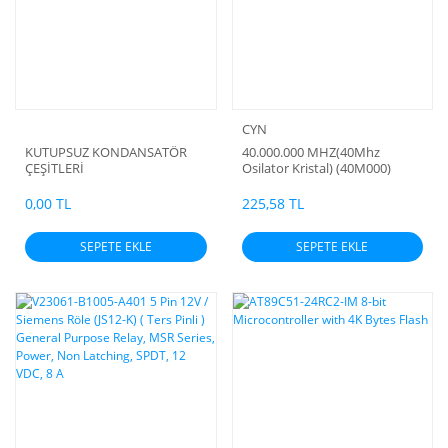
CYN
KUTUPSUZ KONDANSATÖR
40.000.000 MHZ(40Mhz
ÇEŞİTLERİ
Osilator Kristal) (40M000)
(MC01425A)
0,00 TL
225,58 TL
SEPETE EKLE
SEPETE EKLE