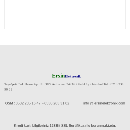
Ersin
Elektronik
Taşköprü Cad. Huzur Apt. No:30/2 Acıbadem 34716 / Kadıköy / Istanbul
Tel :
0216 338
96 31
GSM
: 0532 235 16 47 - 0530 203 31 02 info @ ersinelektronik.com
Kredi kartı bilgileriniz 128Bit SSL Sertifikası ile korunmaktadır
.