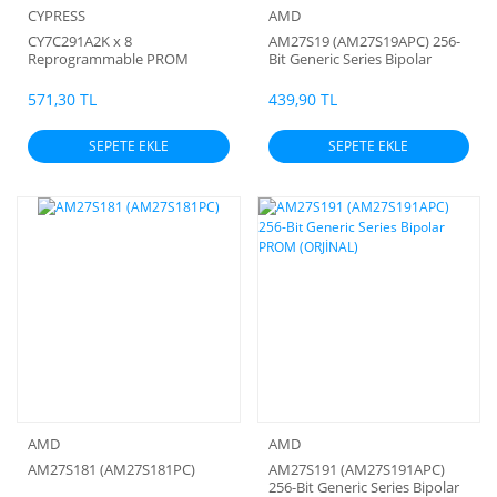
CYPRESS
AMD
CY7C291A2K x 8
AM27S19 (AM27S19APC) 256-
Reprogrammable PROM
Bit Generic Series Bipolar
PROM (ORJİNAL)
571,30 TL
439,90 TL
SEPETE EKLE
SEPETE EKLE
AMD
AMD
AM27S181 (AM27S181PC)
AM27S191 (AM27S191APC)
256-Bit Generic Series Bipolar