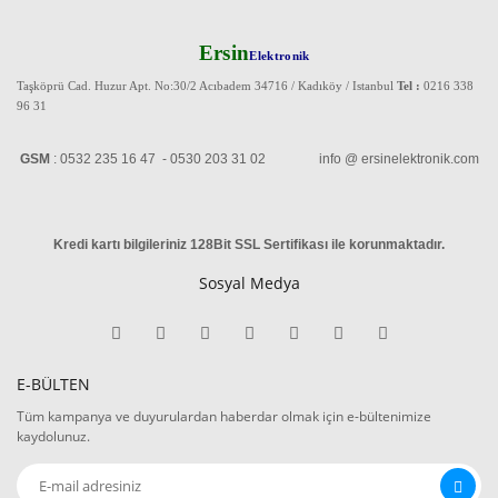
Ersin
Elektronik
Taşköprü Cad. Huzur Apt. No:30/2 Acıbadem 34716 / Kadıköy / Istanbul
Tel :
0216 338
96 31
GSM
: 0532 235 16 47 - 0530 203 31 02 info @ ersinelektronik.com
Kredi kartı bilgileriniz 128Bit SSL Sertifikası ile korunmaktadır
.
Sosyal Medya
E-BÜLTEN
Tüm kampanya ve duyurulardan haberdar olmak için e-bültenimize
kaydolunuz.