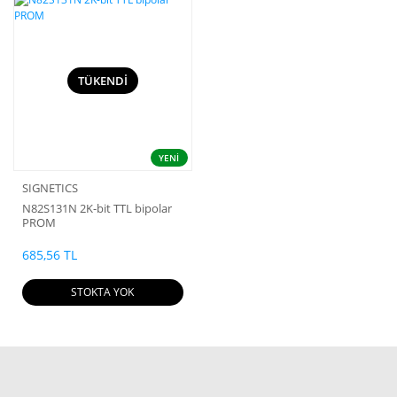
TÜKENDİ
YENİ
SIGNETICS
N82S131N 2K-bit TTL bipolar
PROM
685,56 TL
STOKTA YOK