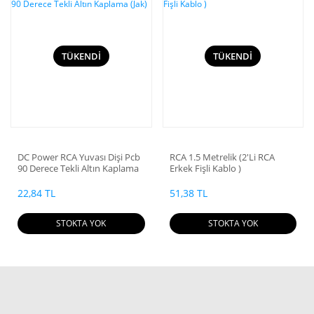
TÜKENDİ
TÜKENDİ
DC Power RCA Yuvası Dişi Pcb
RCA 1.5 Metrelik (2'Li RCA
90 Derece Tekli Altın Kaplama
Erkek Fişli Kablo )
(Jak)
22,84 TL
51,38 TL
STOKTA YOK
STOKTA YOK