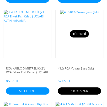
TÜKENDİ
RCA KABLO 5 METRELİK (2'Li
4'Lü RCA Yuvası Şase (Jak)
RCA Erkek Fişli Kablo ) UÇLARI
ALTIN KAPLAMA
85,63 TL
57,09 TL
SEPETE EKLE
STOKTA YOK