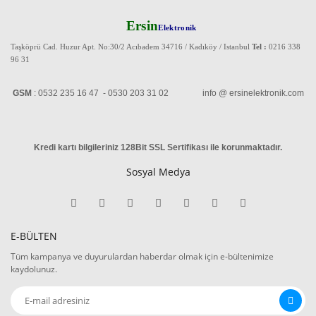
Ersin
Elektronik
Taşköprü Cad. Huzur Apt. No:30/2 Acıbadem 34716 / Kadıköy / Istanbul
Tel :
0216 338
96 31
GSM
: 0532 235 16 47 - 0530 203 31 02 info @ ersinelektronik.com
Kredi kartı bilgileriniz 128Bit SSL Sertifikası ile korunmaktadır
.
Sosyal Medya
E-BÜLTEN
Tüm kampanya ve duyurulardan haberdar olmak için e-bültenimize
kaydolunuz.