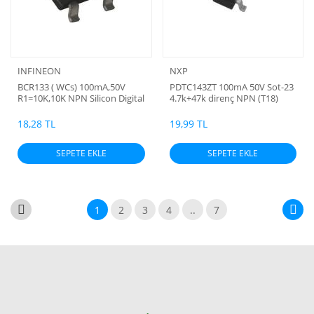
INFINEON
NXP
BCR133 ( WCs) 100mA,50V
PDTC143ZT 100mA 50V Sot-23
R1=10K,10K NPN Silicon Digital
4.7k+47k direnç NPN (T18)
Transistor(sot23)
18,28 TL
19,99 TL
SEPETE EKLE
SEPETE EKLE
1
2
3
4
..
7