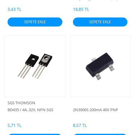
TRANSISTOR
3,43 TL
18,85 TL
SEPETE EKLE
SEPETE EKLE
SGS THOMSON
BD435 / 4A, 32V, NPN SGS
2N3906S 200mA 40V PNP
5,71 TL
8,57 TL