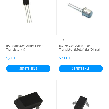
TFK
BC179BF 25V 50mA B PNP
BC179 25V 50mA PNP
Transistor (k)
Transistor (Metal) (k) (Oijinal)
5,71 TL
57,11 TL
SEPETE EKLE
SEPETE EKLE