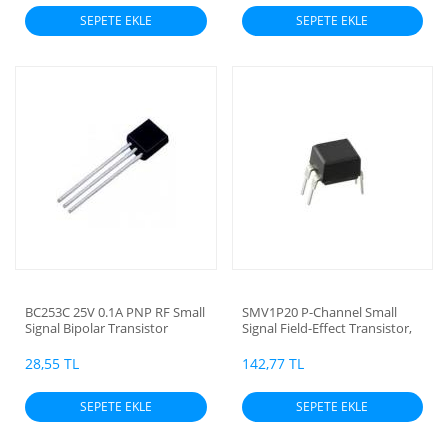
SEPETE EKLE
SEPETE EKLE
BC253C 25V 0.1A PNP RF Small
SMV1P20 P-Channel Small
Signal Bipolar Transistor
Signal Field-Effect Transistor,
0.4A I(D), 200V, 1-Element (Fü)
28,55 TL
142,77 TL
SEPETE EKLE
SEPETE EKLE