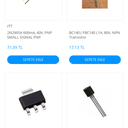
ITT
2N2905A 600mA, 40V, PNP
BC140 ( FBC140 ) 1A, 80V, NPN
SMALL SIGNAL PNP
Transıstör
TRANSISTORS
71,39 TL
17,13 TL
SEPETE EKLE
SEPETE EKLE