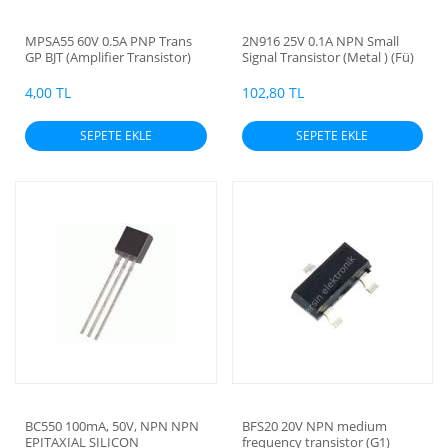
MPSA55 60V 0.5A PNP Trans
2N916 25V 0.1A NPN Small
GP BJT (Amplifier Transistor)
Signal Transistor (Metal ) (Fü)
4,00 TL
102,80 TL
SEPETE EKLE
SEPETE EKLE
BC550 100mA, 50V, NPN NPN
BFS20 20V NPN medium
EPITAXIAL SILICON
frequency transistor (G1)