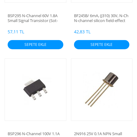
BSP295 N-Channel 60V 1.8A
BF245B/ 6mA, (J310) 30V, N-Ch
Small Signal Transistor (Sot-
N-channel silicon field-effect
223)
transistors (Orijinal)
57,11 TL
42,83 TL
SEPETE EKLE
SEPETE EKLE
BSP296 N-Channel 100V 1.1A
2N916 25V 0.1A NPN Small