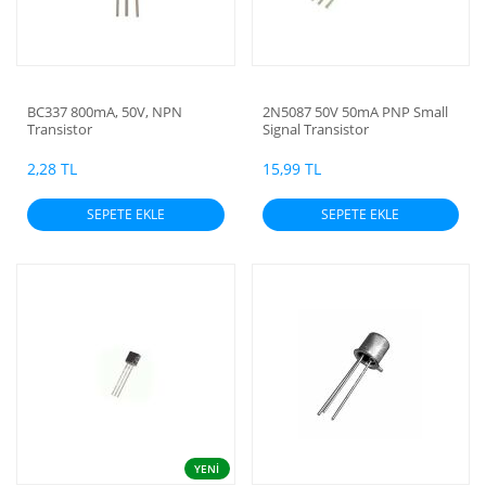
BC337 800mA, 50V, NPN
2N5087 50V 50mA PNP Small
Transistor
Signal Transistor
2,28 TL
15,99 TL
SEPETE EKLE
SEPETE EKLE
YENİ