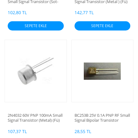
Small Signal Transistor (Sot-
Signal Transistor (Metal ) (Fü)
223)
(Bacakları Altın kaplama)
(Orjinal)
102,80 TL
142,77 TL
SEPETE EKLE
SEPETE EKLE
2N4032 60V PNP 100mA Small
BC253B 25V 0.1A PNP RF Small
Signal Transistor (Metal) (Fü)
Signal Bipolar Transistor
107,37 TL
28,55 TL