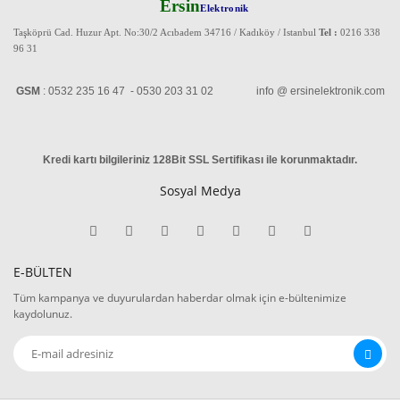
Ersin
Elektronik
Taşköprü Cad. Huzur Apt. No:30/2 Acıbadem 34716 / Kadıköy / Istanbul
Tel :
0216 338
96 31
GSM
: 0532 235 16 47 - 0530 203 31 02 info @ ersinelektronik.com
Kredi kartı bilgileriniz 128Bit SSL Sertifikası ile korunmaktadır
.
Sosyal Medya
E-BÜLTEN
Tüm kampanya ve duyurulardan haberdar olmak için e-bültenimize
kaydolunuz.