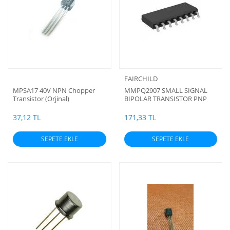
FAIRCHILD
MPSA17 40V NPN Chopper
MMPQ2907 SMALL SIGNAL
Transistor (Orjinal)
BIPOLAR TRANSISTOR PNP
QUAD -60V 0.6A
37,12 TL
171,33 TL
SEPETE EKLE
SEPETE EKLE