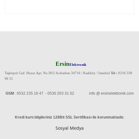
Ersin
Elektronik
Taşköprü Cad. Huzur Apt. No:30/2 Acıbadem 34716 / Kadıköy / Istanbul
Tel :
0216 338
96 31
GSM
: 0532 235 16 47 - 0530 203 31 02 info @ ersinelektronik.com
Kredi kartı bilgileriniz 128Bit SSL Sertifikası ile korunmaktadır
.
Sosyal Medya