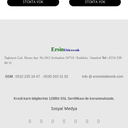
STOKTA YOK
STOKTA YOK
Ersin
Elektronik
Taşköprü Cad. Huzur Apt. No:30/2 Acıbadem 34716 / Kadıköy / Istanbul
Tel :
0216 338
96 31
GSM
: 0532 235 16 47 - 0530 203 31 02 info @ ersinelektronik.com
Kredi kartı bilgileriniz 128Bit SSL Sertifikası ile korunmaktadır
.
Sosyal Medya