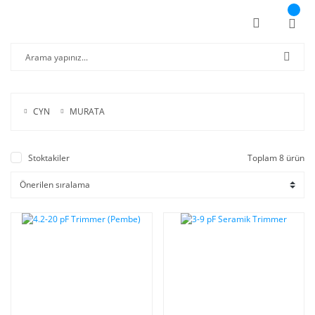
CYN
MURATA
Stoktakiler
Toplam 8 ürün