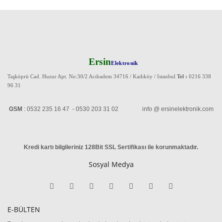
Ersin
Elektronik
Taşköprü Cad. Huzur Apt. No:30/2 Acıbadem 34716 / Kadıköy / Istanbul
Tel :
0216 338
96 31
GSM
: 0532 235 16 47 - 0530 203 31 02 info @ ersinelektronik.com
Kredi kartı bilgileriniz 128Bit SSL Sertifikası ile korunmaktadır
.
Sosyal Medya
E-BÜLTEN