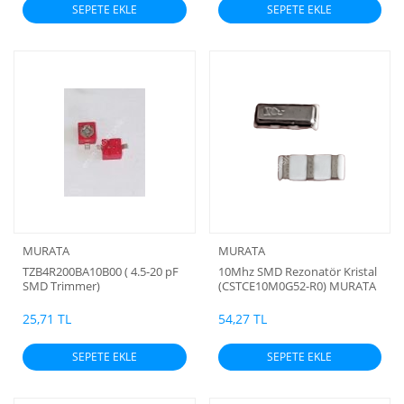
SEPETE EKLE
SEPETE EKLE
MURATA
MURATA
TZB4R200BA10B00 ( 4.5-20 pF
10Mhz SMD Rezonatör Kristal
SMD Trimmer)
(CSTCE10M0G52-R0) MURATA
3.2x1.3x0:
25,71 TL
54,27 TL
SEPETE EKLE
SEPETE EKLE