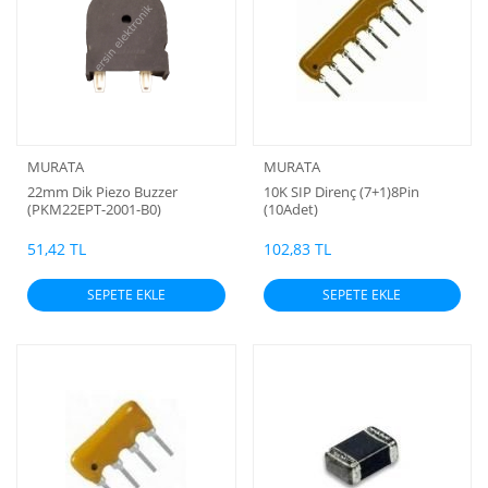
MURATA
MURATA
22mm Dik Piezo Buzzer
10K SIP Direnç (7+1)8Pin
(PKM22EPT-2001-B0)
(10Adet)
51,42 TL
102,83 TL
SEPETE EKLE
SEPETE EKLE