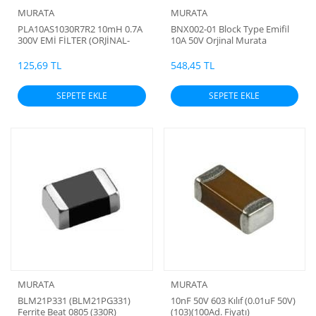
MURATA
MURATA
PLA10AS1030R7R2 10mH 0.7A
BNX002-01 Block Type Emifil
300V EMİ FİLTER (ORJİNAL-
10A 50V Orjinal Murata
MURATA)
125,69 TL
548,45 TL
SEPETE EKLE
SEPETE EKLE
MURATA
MURATA
BLM21P331 (BLM21PG331)
10nF 50V 603 Kılıf (0.01uF 50V)
Ferrite Beat 0805 (330R)
(103)(100Ad. Fiyatı)