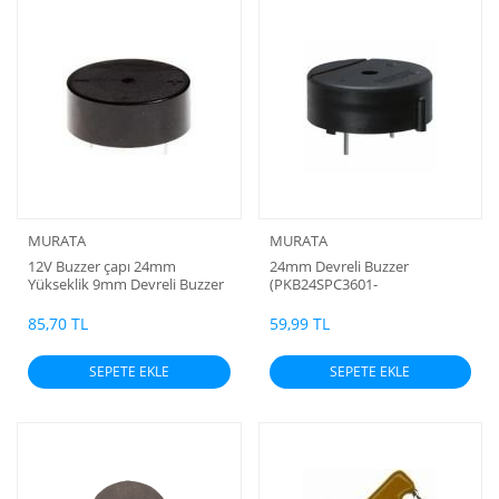
MURATA
MURATA
12V Buzzer çapı 24mm
24mm Devreli Buzzer
Yükseklik 9mm Devreli Buzzer
(PKB24SPC3601-
(Murata) Orjinal
B0)01RMurata 01S
85,70 TL
59,99 TL
SEPETE EKLE
SEPETE EKLE