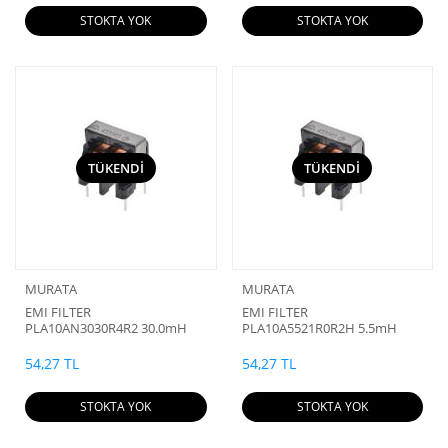
STOKTA YOK
STOKTA YOK
TÜKENDİ
TÜKENDİ
MURATA
MURATA
EMI FILTER
EMI FILTER
PLA10AN3030R4R2 30.0mH
PLA10A5521R0R2H 5.5mH
0.4A 300V
1.0A 300V
54,27 TL
54,27 TL
STOKTA YOK
STOKTA YOK