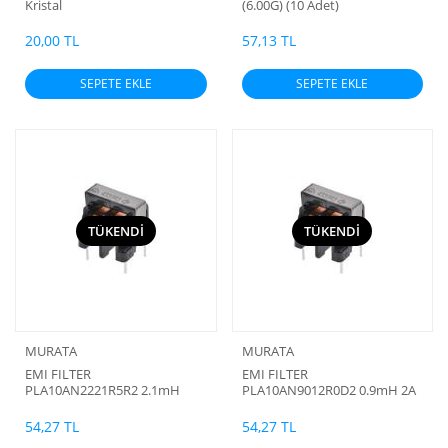
Kristal
(6.00G) (10 Adet)
20,00 TL
57,13 TL
SEPETE EKLE
SEPETE EKLE
TÜKENDİ
TÜKENDİ
MURATA
MURATA
EMI FILTER
EMI FILTER
PLA10AN2221R5R2 2.1mH
PLA10AN9012R0D2 0.9mH 2A
1.4A 300V
300V
54,27 TL
54,27 TL