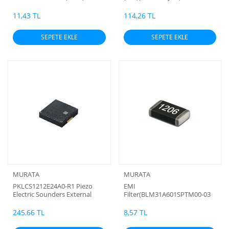
11,43 TL
114,26 TL
SEPETE EKLE
SEPETE EKLE
MURATA
MURATA
PKLCS1212E24A0-R1 Piezo
EMI
Electric Sounders External
Filter(BLM31A601SPTM00-03
Drive smd (12x12mm )Murata
EMI Filter (Ferrite Bead)
Elektronik Siren, 75dB, Tahrik
245,66 TL
8,57 TL
Tipi: HariciSMD Montaj, -12,5
→ +12,5 V dc, Maks. 2,4 kHz,