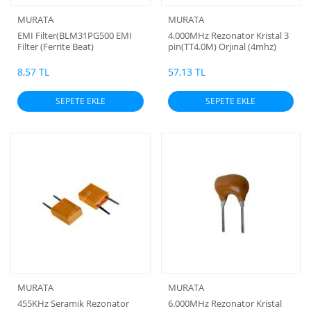
MURATA
MURATA
EMI Filter(BLM31PG500 EMI
4.000MHz Rezonator Kristal 3
Filter (Ferrite Beat)
pin(TT4.0M) Orjınal (4mhz)
(Murata) (10 Adet)
8,57 TL
57,13 TL
SEPETE EKLE
SEPETE EKLE
MURATA
MURATA
455KHz Seramik Rezonator
6.000MHz Rezonator Kristal