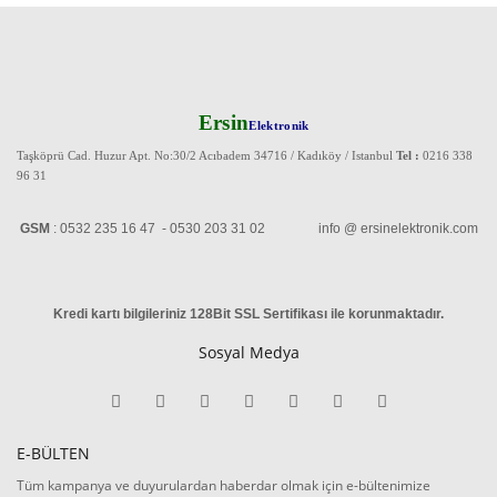
Ersin
Elektronik
Taşköprü Cad. Huzur Apt. No:30/2 Acıbadem 34716 / Kadıköy / Istanbul
Tel :
0216 338
96 31
GSM
: 0532 235 16 47 - 0530 203 31 02 info @ ersinelektronik.com
Kredi kartı bilgileriniz 128Bit SSL Sertifikası ile korunmaktadır
.
Sosyal Medya
E-BÜLTEN
Tüm kampanya ve duyurulardan haberdar olmak için e-bültenimize