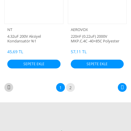
NT
AEROVOX
4.32uF 200V Aksiyel
220nF (0.22uF) 2000V
Kondansatör %1
MKP.C.4C -40+85C Polyester
Aksiyel Kondansatör
45,69 TL
57,11 TL
SEPETE EKLE
SEPETE EKLE
1
2