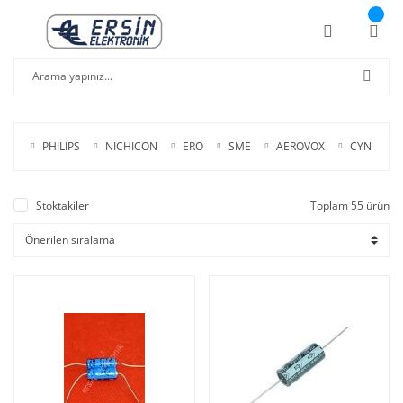
PHILIPS
NICHICON
ERO
SME
AEROVOX
CYN
D
Stoktakiler
Toplam 55 ürün