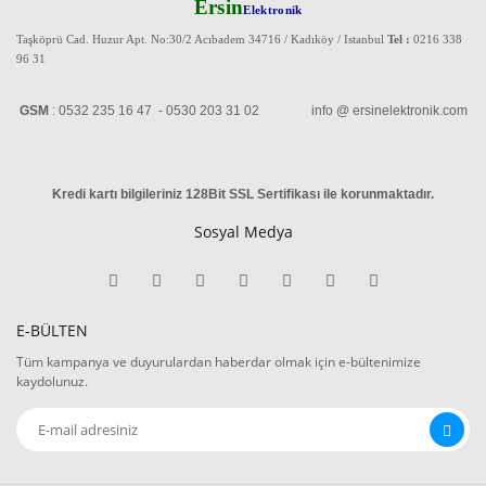
Ersin
Elektronik
Taşköprü Cad. Huzur Apt. No:30/2 Acıbadem 34716 / Kadıköy / Istanbul
Tel :
0216 338
96 31
GSM
: 0532 235 16 47 - 0530 203 31 02 info @ ersinelektronik.com
Kredi kartı bilgileriniz 128Bit SSL Sertifikası ile korunmaktadır
.
Sosyal Medya
E-BÜLTEN
Tüm kampanya ve duyurulardan haberdar olmak için e-bültenimize
kaydolunuz.