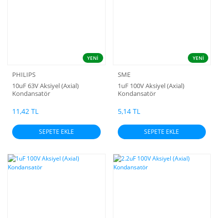
YENİ
YENİ
PHILIPS
SME
10uF 63V Aksiyel (Axial)
1uF 100V Aksiyel (Axial)
Kondansatör
Kondansatör
11,42 TL
5,14 TL
SEPETE EKLE
SEPETE EKLE