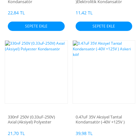
Kondansatör
)Elektrolitik Kondansatör
22,84 TL
11,42 TL
SEPETE EKLE
SEPETE EKLE
330nF 250V (0.33uF-250V)
0.47uF 35V Aksiyel Tantal
Axial (Aksiyel) Polyester
Kondansatör (-40V +125V )
Kondansatör
Askeri kılıf
21,70 TL
39,98 TL