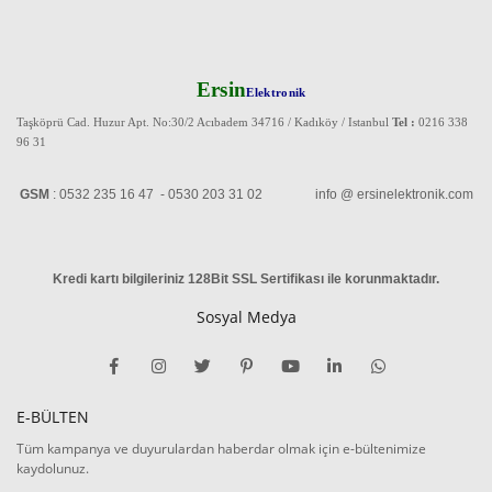
Ersin
Elektronik
Taşköprü Cad. Huzur Apt. No:30/2 Acıbadem 34716 / Kadıköy / Istanbul
Tel :
0216 338
96 31
GSM
: 0532 235 16 47 - 0530 203 31 02 info @ ersinelektronik.com
Kredi kartı bilgileriniz 128Bit SSL Sertifikası ile korunmaktadır
.
Sosyal Medya
E-BÜLTEN
Tüm kampanya ve duyurulardan haberdar olmak için e-bültenimize
kaydolunuz.