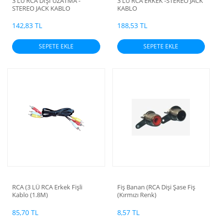
3 LÜ RCA DİŞİ UZATMA -
3 LÜ RCA ERKEK -STEREO JACK
STEREO JACK KABLO
KABLO
142,83 TL
188,53 TL
SEPETE EKLE
SEPETE EKLE
RCA (3 LÜ RCA Erkek Fişli
Fiş Banan (RCA Dişi Şase Fiş
Kablo (1.8M)
(Kırmızı Renk)
85,70 TL
8,57 TL