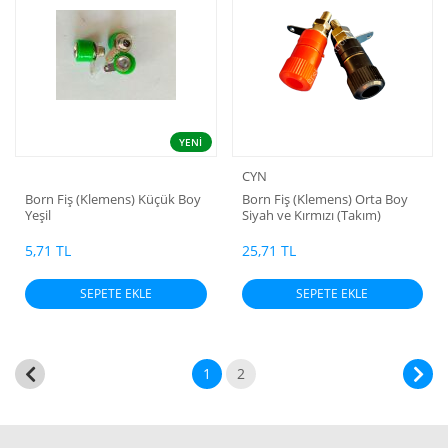
YENİ
CYN
Born Fiş (Klemens) Küçük Boy
Born Fiş (Klemens) Orta Boy
Yeşil
Siyah ve Kırmızı (Takım)
5,71 TL
25,71 TL
SEPETE EKLE
SEPETE EKLE
1
2