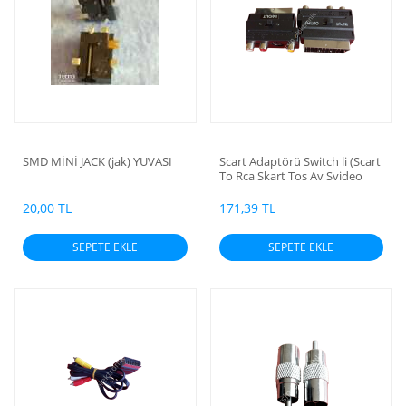
SMD MİNİ JACK (jak) YUVASI
Scart Adaptörü Switch li (Scart
To Rca Skart Tos Av Svideo
Çevirici)
20,00 TL
171,39 TL
SEPETE EKLE
SEPETE EKLE