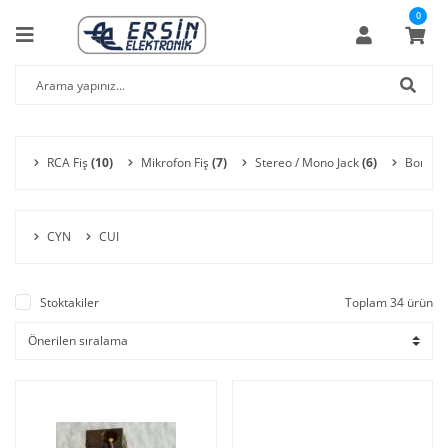
0
RCA Fiş
(10)
Mikrofon Fiş
(7)
Stereo / Mono Jack
(6)
Born Fi
CYN
CUI
Stoktakiler
Toplam 34 ürün