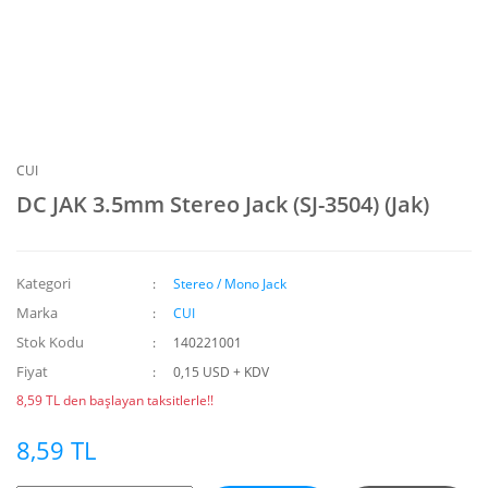
CUI
DC JAK 3.5mm Stereo Jack (SJ-3504) (Jak)
Kategori
Stereo / Mono Jack
Marka
CUI
Stok Kodu
140221001
Fiyat
0,15 USD + KDV
8,59 TL den başlayan taksitlerle!!
8,59 TL