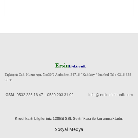
Ersin
Elektronik
Taşköprü Cad. Huzur Apt. No:30/2 Acıbadem 34716 / Kadıköy / Istanbul
Tel :
0216 338
96 31
GSM
: 0532 235 16 47 - 0530 203 31 02 info @ ersinelektronik.com
Kredi kartı bilgileriniz 128Bit SSL Sertifikası ile korunmaktadır
.
Sosyal Medya