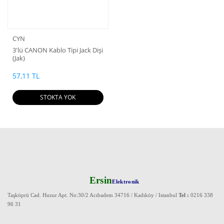
CYN
3'lü CANON Kablo Tipi Jack Dişi
(Jak)
57,11 TL
STOKTA YOK
Ersin
Elektronik
Taşköprü Cad. Huzur Apt. No:30/2 Acıbadem 34716 / Kadıköy / Istanbul
Tel :
0216 338
96 31