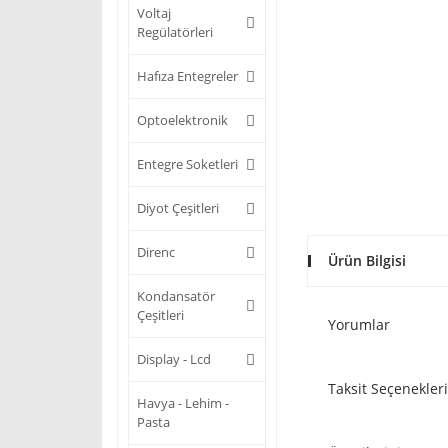
Voltaj
Regülatörleri
Hafıza Entegreler
Optoelektronik
Entegre Soketleri
Diyot Çeşitleri
Direnc
Ürün Bilgisi
Kondansatör
Çeşitleri
Yorumlar
Display - Lcd
Taksit Seçenekleri
Havya - Lehim -
Pasta