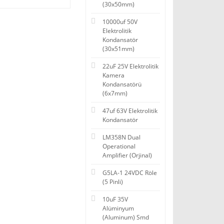
(30x50mm)
10000uf 50V
Elektrolitik
Kondansatör
(30x51mm)
22uF 25V Elektrolitik
Kamera
Kondansatörü
(6x7mm)
47uf 63V Elektrolitik
Kondansatör
LM358N Dual
Operational
Amplifier (Orjinal)
G5LA-1 24VDC Röle
(5 Pinli)
10uF 35V
Alüminyum
(Aluminum) Smd