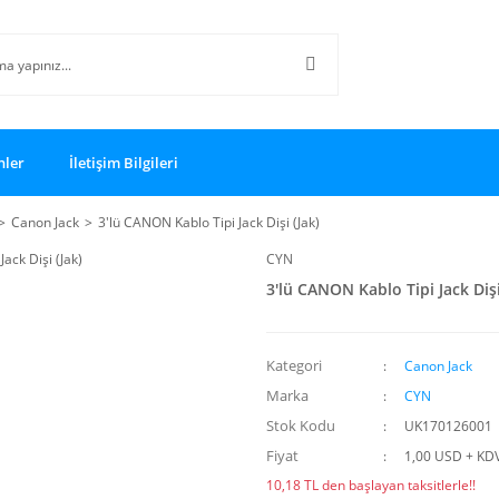
nler
İletişim Bilgileri
Canon Jack
3'lü CANON Kablo Tipi Jack Dişi (Jak)
CYN
3'lü CANON Kablo Tipi Jack Dişi
Kategori
Canon Jack
Marka
CYN
Stok Kodu
UK170126001
Fiyat
1,00 USD + KD
10,18 TL den başlayan taksitlerle!!