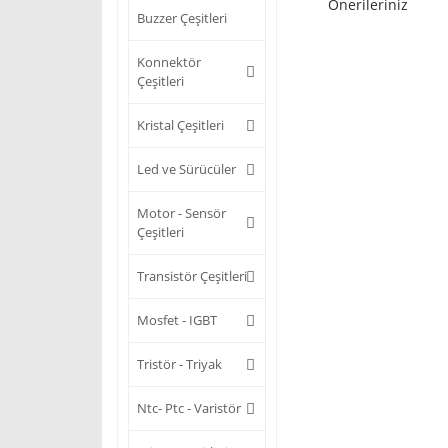
Önerileriniz
Buzzer Çeşitleri
Konnektör
Çeşitleri
Kristal Çeşitleri
Led ve Sürücüler
Motor - Sensör
Çeşitleri
Transistör Çeşitleri
Mosfet - IGBT
Tristör - Triyak
Ntc- Ptc - Varistör