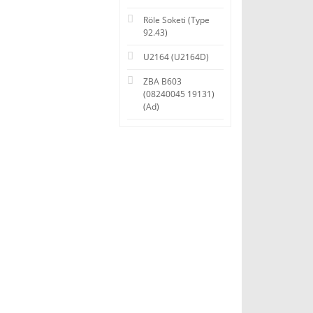
Röle Soketi (Type
92.43)
U2164 (U2164D)
ZBA B603
(08240045 19131)
(Ad)