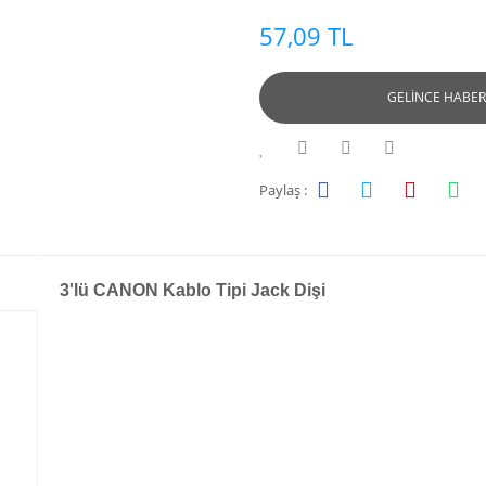
57,09 TL
GELİNCE HABER
Paylaş :
3'lü CANON Kablo Tipi Jack Dişi