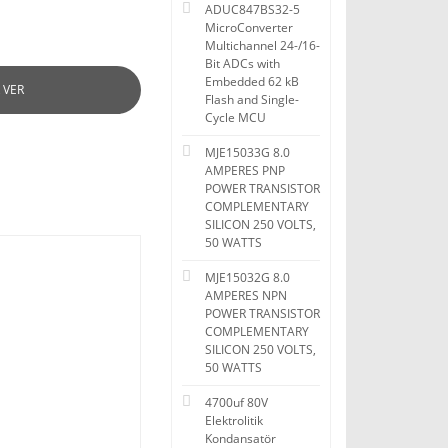
ADUC847BS32-5
MicroConverter
Multichannel 24-/16-
Bit ADCs with
Embedded 62 kB
 VER
Flash and Single-
Cycle MCU
MJE15033G 8.0
AMPERES PNP
POWER TRANSISTOR
COMPLEMENTARY
SILICON 250 VOLTS,
50 WATTS
MJE15032G 8.0
AMPERES NPN
POWER TRANSISTOR
COMPLEMENTARY
SILICON 250 VOLTS,
50 WATTS
4700uf 80V
Elektrolitik
Kondansatör