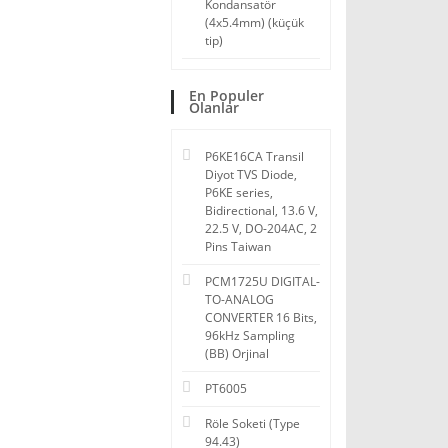
Kondansatör
(4x5.4mm) (küçük
tip)
En Populer
Olanlar
P6KE16CA Transil
Diyot TVS Diode,
P6KE series,
Bidirectional, 13.6 V,
22.5 V, DO-204AC, 2
Pins Taiwan
PCM1725U DIGITAL-
TO-ANALOG
CONVERTER 16 Bits,
96kHz Sampling
(BB) Orjinal
PT6005
Röle Soketi (Type
94.43)