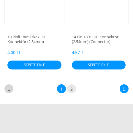
10 Pinli 180° Erkek IDC
14 Pin 180° IDC Konnektör
Konnektör (2.54mm)
(2.54mm) (Connector)
(Connector)
4,00 TL
4,57 TL
SEPETE EKLE
SEPETE EKLE
1
2