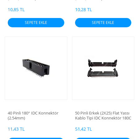
derece (2.54mm)
(2.54mm)
10,85 TL
10,28 TL
SEPETE EKLE
SEPETE EKLE
40 Pinli 180° IDC Konnektör
50 Pinli Erkek (2X25) Flat Yassı
(2.54mm)
Kablo Tipi IDC Konnektör 180C
11,43 TL
51,42 TL