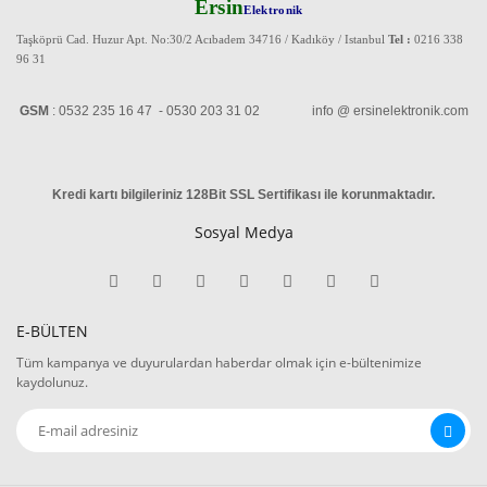
Ersin
Elektronik
Taşköprü Cad. Huzur Apt. No:30/2 Acıbadem 34716 / Kadıköy / Istanbul
Tel :
0216 338
96 31
GSM
: 0532 235 16 47 - 0530 203 31 02 info @ ersinelektronik.com
Kredi kartı bilgileriniz 128Bit SSL Sertifikası ile korunmaktadır
.
Sosyal Medya
E-BÜLTEN
Tüm kampanya ve duyurulardan haberdar olmak için e-bültenimize
kaydolunuz.