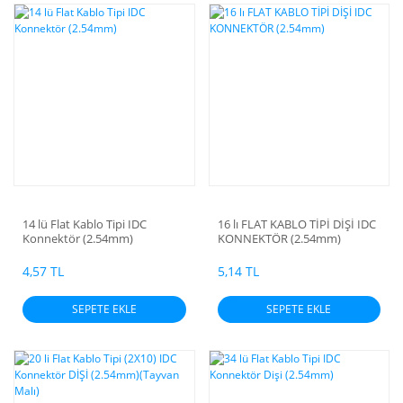
14 lü Flat Kablo Tipi IDC
16 lı FLAT KABLO TİPİ DİŞİ IDC
Konnektör (2.54mm)
KONNEKTÖR (2.54mm)
4,57 TL
5,14 TL
SEPETE EKLE
SEPETE EKLE