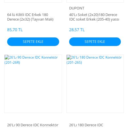
DUPONT
64 lü Kilitli IDC Erkek 180
40'Lı Soket (2x20)180 Derece
Derece (2x32) (Tayvan Malı)
IDC soket Erkek (205-40) yassı
kablo tipi (2X20) (Dupont)
85,70 TL
28,57 TL
SEPETE EKLE
SEPETE EKLE
26'Lı 90 Derece IDC Konnektör
26'Lı 180 Derece IDC