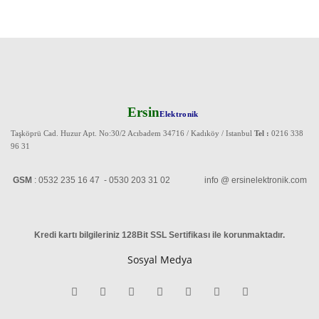
Ersin
Elektronik
Taşköprü Cad. Huzur Apt. No:30/2 Acıbadem 34716 / Kadıköy / Istanbul
Tel :
0216 338
96 31
GSM
: 0532 235 16 47 - 0530 203 31 02 info @ ersinelektronik.com
Kredi kartı bilgileriniz 128Bit SSL Sertifikası ile korunmaktadır
.
Sosyal Medya