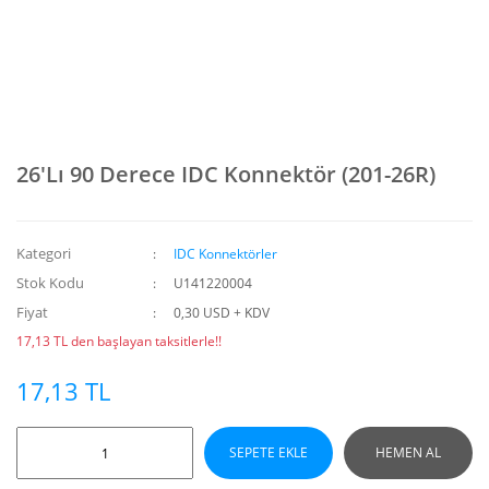
26'Lı 90 Derece IDC Konnektör (201-26R)
Kategori
IDC Konnektörler
Stok Kodu
U141220004
Fiyat
0,30 USD + KDV
17,13 TL den başlayan taksitlerle!!
17,13 TL
SEPETE EKLE
HEMEN AL