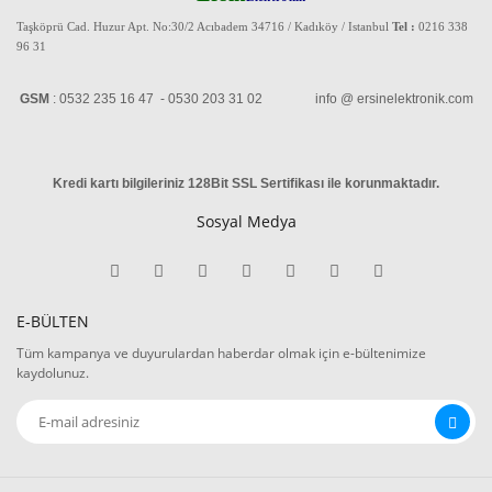
Taşköprü Cad. Huzur Apt. No:30/2 Acıbadem 34716 / Kadıköy / Istanbul
Tel :
0216 338
96 31
GSM
: 0532 235 16 47 - 0530 203 31 02 info @ ersinelektronik.com
Kredi kartı bilgileriniz 128Bit SSL Sertifikası ile korunmaktadır
.
Sosyal Medya
E-BÜLTEN
Tüm kampanya ve duyurulardan haberdar olmak için e-bültenimize
kaydolunuz.