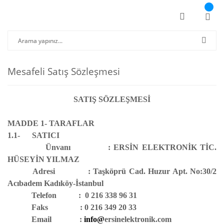
Mesafeli Satış Sözleşmesi
SATIŞ SÖZLEŞMESİ
MADDE 1- TARAFLAR
1.1- SATICI
Ünvanı : ERSİN ELEKTRONİK TİC.
HÜSEYİN YILMAZ
Adresi : Taşköprü Cad. Huzur Apt. No:30/2
Acıbadem Kadıköy-İstanbul
Telefon :
0 216 338 96 31
Faks : 0 216 349 20 33
Email :
info@
ersinelektronik.com