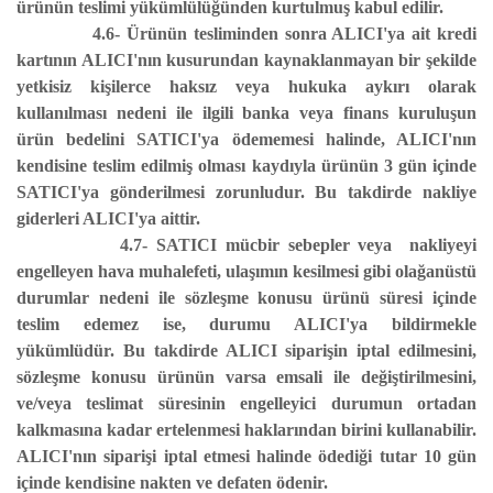
ürünün teslimi yükümlülüğünden kurtulmuş kabul edilir.
4.6- Ürünün tesliminden sonra ALICI'ya ait kredi
kartının ALICI'nın kusurundan kaynaklanmayan bir şekilde
yetkisiz kişilerce haksız veya hukuka aykırı olarak
kullanılması nedeni ile ilgili banka veya finans kuruluşun
ürün bedelini SATICI'ya ödememesi halinde, ALICI'nın
kendisine teslim edilmiş olması kaydıyla ürünün 3 gün içinde
SATICI'ya gönderilmesi zorunludur. Bu takdirde nakliye
giderleri ALICI'ya aittir.
4.7- SATICI mücbir sebepler veya nakliyeyi
engelleyen hava muhalefeti, ulaşımın kesilmesi gibi olağanüstü
durumlar nedeni ile sözleşme konusu ürünü süresi içinde
teslim edemez ise, durumu ALICI'ya bildirmekle
yükümlüdür. Bu takdirde ALICI siparişin iptal edilmesini,
sözleşme konusu ürünün varsa emsali ile değiştirilmesini,
ve/veya teslimat süresinin engelleyici durumun ortadan
kalkmasına kadar ertelenmesi haklarından birini kullanabilir.
ALICI'nın siparişi iptal etmesi halinde ödediği tutar 10 gün
içinde kendisine nakten ve defaten ödenir.