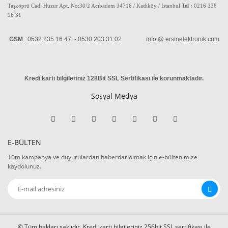
Taşköprü Cad. Huzur Apt. No:30/2 Acıbadem 34716 / Kadıköy / Istanbul
Tel :
0216 338
96 31
GSM
: 0532 235 16 47 - 0530 203 31 02 info @ ersinelektronik.com
Kredi kartı bilgileriniz 128Bit SSL Sertifikası ile korunmaktadır
.
Sosyal Medya
E-BÜLTEN
Tüm kampanya ve duyurulardan haberdar olmak için e-bültenimize
kaydolunuz.
© Tüm hakları saklıdır. Kredi kartı bilgileriniz 256bit SSL sertifikası ile