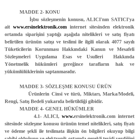
MADDE 2- KONU
İşbu sözleşmenin konusu, ALICI'nın SATICI'ya
ait
www.
ersinelektronik.com
internet sitesinden elektronik
ortamda siparişini yaptığı aşağıda nitelikleri ve satış fiyatı
belirtilen ürünün satışı ve teslimi ile ilgili olarak 4077 sayılı
Tüketicilerin Korunması Hakkındaki Kanun ve Mesafeli
Sözleşmeleri Uygulama Esas ve Usulleri Hakkında
Yönetmelik hükümleri gereğince tarafların hak ve
yükümlülüklerinin saptanmasıdır.
MADDE 3- SÖZLEŞME KONUSU ÜRÜN
Ürünlerin Cinsi ve türü, Miktarı, Marka/Modeli,
Rengi, Satış Bedeli yukarıda belirtildiği gibidir.
MADDE 4- GENEL HÜKÜMLER
4.1- ALICI,
www.
ersinelektronik.com
internet
sitesinde sözleşme konusu ürünün temel nitelikleri, satış fiyatı
ve ödeme şekli ile teslimata ilişkin ön bilgileri okuyup bilgi
sahibi olduğunu ve elektronik ortamda gerekli teyidi verdiğini