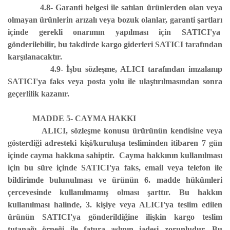
4.8- Garanti belgesi ile satılan ürünlerden olan veya
olmayan ürünlerin arızalı veya bozuk olanlar, garanti şartları
içinde gerekli onarımın yapılması için SATICI'ya
gönderilebilir, bu takdirde kargo giderleri SATICI tarafından
karşılanacaktır.
4.9- İşbu sözleşme, ALICI tarafından imzalanıp
SATICI'ya faks veya posta yolu ile ulaştırılmasından sonra
geçerlilik kazanır.
MADDE 5- CAYMA HAKKI
ALICI, sözleşme konusu ürürünün kendisine veya
gösterdiği adresteki kişi/kuruluşa tesliminden itibaren 7 gün
içinde cayma hakkına sahiptir. Cayma hakkının kullanılması
için bu süre içinde SATICI'ya faks, email veya telefon ile
bildirimde bulunulması ve ürünün 6. madde hükümleri
çercevesinde kullanılmamış olması şarttır. Bu hakkın
kullanılması halinde, 3. kişiye veya ALICI'ya teslim edilen
ürünün SATICI'ya gönderildiğine ilişkin kargo teslim
tutanağı örneği ile fatura aslının iadesi zorunludur. Bu