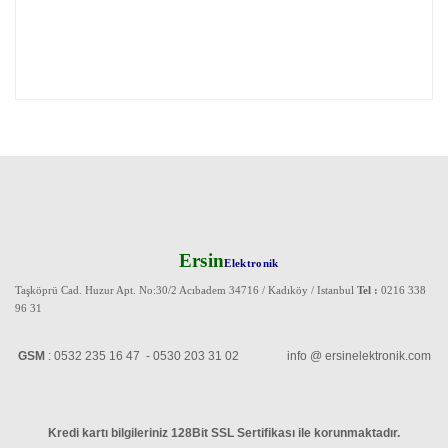
Ersin
Elektronik
Taşköprü Cad. Huzur Apt. No:30/2 Acıbadem 34716 / Kadıköy / Istanbul
Tel :
0216 338
96 31
GSM
: 0532 235 16 47 - 0530 203 31 02 info @ ersinelektronik.com
Kredi kartı bilgileriniz 128Bit SSL Sertifikası ile korunmaktadır
.