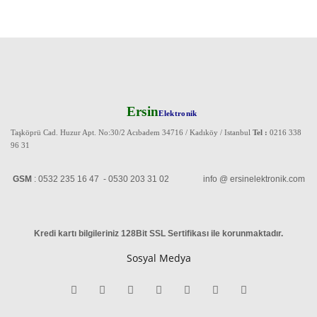
Ersin
Elektronik
Taşköprü Cad. Huzur Apt. No:30/2 Acıbadem 34716 / Kadıköy / Istanbul
Tel :
0216 338
96 31
GSM
: 0532 235 16 47 - 0530 203 31 02 info @ ersinelektronik.com
Kredi kartı bilgileriniz 128Bit SSL Sertifikası ile korunmaktadır
.
Sosyal Medya