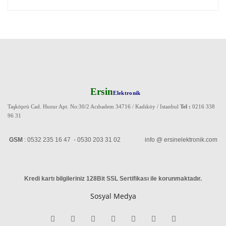
Ersin
Elektronik
Taşköprü Cad. Huzur Apt. No:30/2 Acıbadem 34716 / Kadıköy / Istanbul
Tel :
0216 338
96 31
GSM
: 0532 235 16 47 - 0530 203 31 02 info @ ersinelektronik.com
Kredi kartı bilgileriniz 128Bit SSL Sertifikası ile korunmaktadır
.
Sosyal Medya