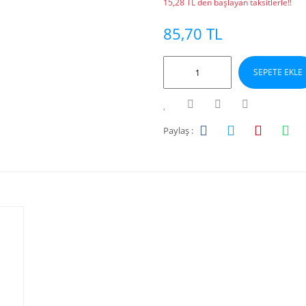
15,28 TL den başlayan taksitlerle!!
85,70 TL
SEPETE EKLE
Paylaş :