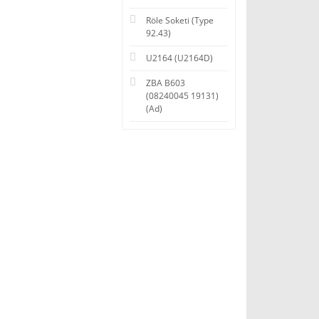
Röle Soketi (Type
92.43)
U2164 (U2164D)
ZBA B603
(08240045 19131)
(Ad)