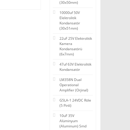
(30x50mm)
10000uf 50V
Elektrolitik
Kondansatör
(30x51mm)
22uF 25V Elektrolitik
Kamera
Kondansatörü
(6x7mm)
47uf 63V Elektrolitik
Kondansatör
LM358N Dual
Operational
Amplifier (Orjinal)
G5LA-1 24VDC Röle
(5 Pinli)
10uF 35V
Alüminyum
(Aluminum) Smd