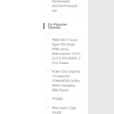
Kondansatör
(4x5.4mm) (küçük
tip)
En Populer
Olanlar
P6KE16CA Transil
Diyot TVS Diode,
P6KE series,
Bidirectional, 13.6 V,
22.5 V, DO-204AC, 2
Pins Taiwan
PCM1725U DIGITAL-
TO-ANALOG
CONVERTER 16 Bits,
96kHz Sampling
(BB) Orjinal
PT6005
Röle Soketi (Type
94.43)