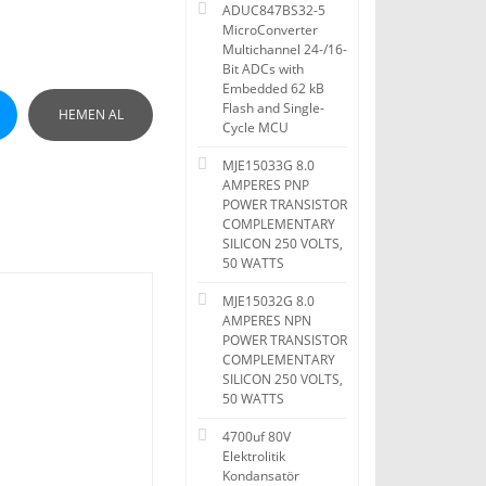
ADUC847BS32-5
MicroConverter
Multichannel 24-/16-
Bit ADCs with
Embedded 62 kB
Flash and Single-
HEMEN AL
Cycle MCU
MJE15033G 8.0
AMPERES PNP
POWER TRANSISTOR
COMPLEMENTARY
SILICON 250 VOLTS,
50 WATTS
MJE15032G 8.0
AMPERES NPN
POWER TRANSISTOR
COMPLEMENTARY
SILICON 250 VOLTS,
50 WATTS
4700uf 80V
Elektrolitik
Kondansatör