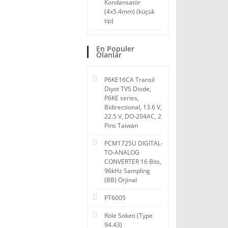
Kondansatör
(4x5.4mm) (küçük
tip)
En Populer
Olanlar
P6KE16CA Transil
Diyot TVS Diode,
P6KE series,
Bidirectional, 13.6 V,
22.5 V, DO-204AC, 2
Pins Taiwan
PCM1725U DIGITAL-
TO-ANALOG
CONVERTER 16 Bits,
96kHz Sampling
(BB) Orjinal
PT6005
Röle Soketi (Type
94.43)