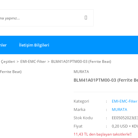
nler
İletişim Bilgileri
 Çeşitleri
EMI-EMC-Filter
BLM41A01PTM00-03 (Ferrite Beat)
MURATA
BLM41A01PTM00-03 (Ferrite Be
Kategori
EMI-EMC-Filter
Marka
MURATA
Stok Kodu
EE05052023(E
Fiyat
0,20 USD + KD
11,43 TL den başlayan taksitlerle!!