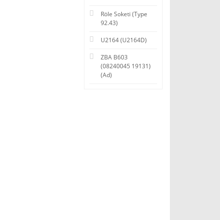
Röle Soketi (Type
92.43)
U2164 (U2164D)
ZBA B603
(08240045 19131)
(Ad)