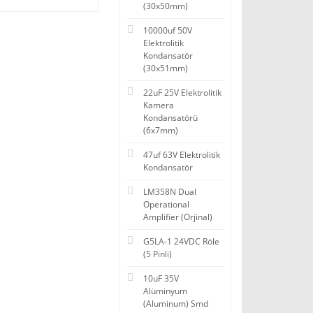
(30x50mm)
10000uf 50V
Elektrolitik
Kondansatör
(30x51mm)
22uF 25V Elektrolitik
Kamera
Kondansatörü
(6x7mm)
47uf 63V Elektrolitik
Kondansatör
LM358N Dual
Operational
Amplifier (Orjinal)
G5LA-1 24VDC Röle
(5 Pinli)
10uF 35V
Alüminyum
(Aluminum) Smd