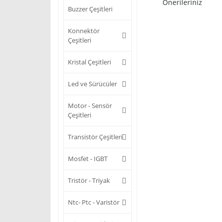
Önerileriniz
Buzzer Çeşitleri
Konnektör
Çeşitleri
Kristal Çeşitleri
Led ve Sürücüler
Motor - Sensör
Çeşitleri
Transistör Çeşitleri
Mosfet - IGBT
Tristör - Triyak
Ntc- Ptc - Varistör