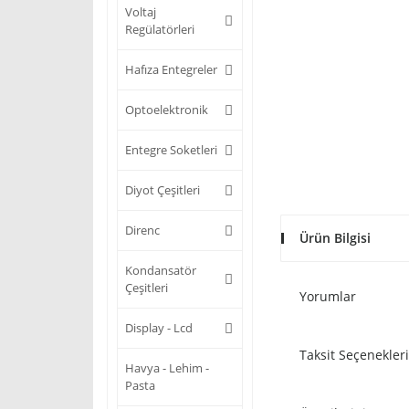
Voltaj
Regülatörleri
Hafıza Entegreler
Optoelektronik
Entegre Soketleri
Diyot Çeşitleri
Direnc
Ürün Bilgisi
Kondansatör
Çeşitleri
Yorumlar
Display - Lcd
Taksit Seçenekleri
Havya - Lehim -
Pasta