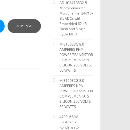
ADUC847BS32-5
MicroConverter
Multichannel 24-/16-
Bit ADCs with
Embedded 62 kB
HEMEN AL
Flash and Single-
Cycle MCU
MJE15033G 8.0
AMPERES PNP
POWER TRANSISTOR
COMPLEMENTARY
SILICON 250 VOLTS,
50 WATTS
MJE15032G 8.0
AMPERES NPN
POWER TRANSISTOR
COMPLEMENTARY
SILICON 250 VOLTS,
50 WATTS
4700uf 80V
Elektrolitik
Kondansatör