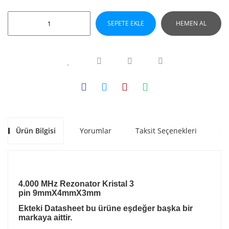
SEPETE EKLE
HEMEN AL
Ürün Bilgisi
Yorumlar
Taksit Seçenekleri
Ön
4.000 MHz Rezonator Kristal 3
pin 9mmX4mmX3mm
Ekteki Datasheet bu ürüne eşdeğer başka bir
markaya aittir.