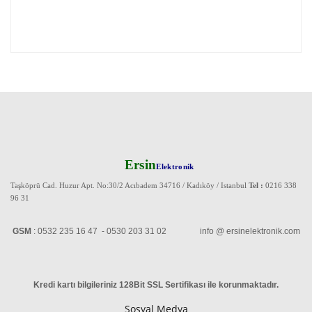
Ersin
Elektronik
Taşköprü Cad. Huzur Apt. No:30/2 Acıbadem 34716 / Kadıköy / Istanbul
Tel :
0216 338
96 31
GSM
: 0532 235 16 47 - 0530 203 31 02 info @ ersinelektronik.com
Kredi kartı bilgileriniz 128Bit SSL Sertifikası ile korunmaktadır
.
Sosyal Medya