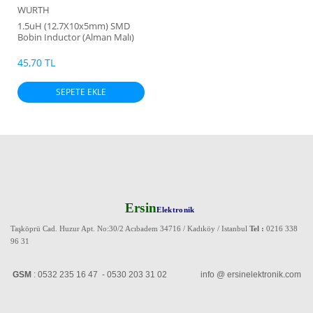
WURTH
1.5uH (12.7X10x5mm) SMD
Bobin Inductor (Alman Malı)
45,70 TL
SEPETE EKLE
Ersin
Elektronik
Taşköprü Cad. Huzur Apt. No:30/2 Acıbadem 34716 / Kadıköy / Istanbul
Tel :
0216 338
96 31
GSM
: 0532 235 16 47 - 0530 203 31 02 info @ ersinelektronik.com