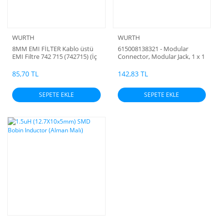
WURTH
WURTH
8MM EMI FİLTER Kablo üstü
615008138321 - Modular
EMI Filtre 742 715 (742715) (İç
Connector, Modular Jack, 1 x 1
Çap:8mm 165R) ( Wurth
(Port), 4P4C, Cat5, Through
Elektronik) 25MHz 64Ohm
Hole Mount RJ45 Ledli (sarı-
85,70 TL
142,83 TL
yeşil)Modüler 8p8c Jack (180C)
Alman malı (EN=15mm
SEPETE EKLE
SEPETE EKLE
Boy11mm Yükseklik =11mm)
(Bobinsiz) (Konnektör)