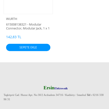
WURTH
615008138321 - Modular
Connector, Modular Jack, 1 x 1
(Port), 4P4C, Cat5, Through
Hole Mount RJ45 Ledli (sarı-
142,83 TL
yeşil)Modüler 8p8c Jack (180C)
Alman malı (EN=15mm
SEPETE EKLE
Boy11mm Yükseklik =11mm)
(Bobinsiz) (Konnektör)
Ersin
Elektronik
Taşköprü Cad. Huzur Apt. No:30/2 Acıbadem 34716 / Kadıköy / Istanbul
Tel :
0216 338
96 31