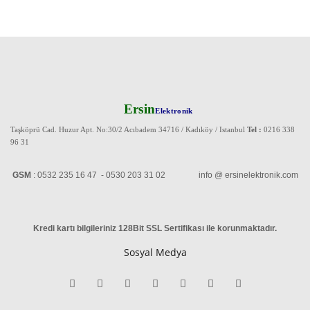
Ersin
Elektronik
Taşköprü Cad. Huzur Apt. No:30/2 Acıbadem 34716 / Kadıköy / Istanbul
Tel :
0216 338
96 31
GSM
: 0532 235 16 47 - 0530 203 31 02 info @ ersinelektronik.com
Kredi kartı bilgileriniz 128Bit SSL Sertifikası ile korunmaktadır
.
Sosyal Medya