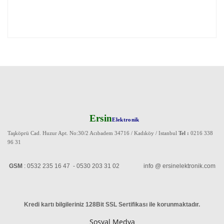
Ersin
Elektronik
Taşköprü Cad. Huzur Apt. No:30/2 Acıbadem 34716 / Kadıköy / Istanbul
Tel :
0216 338
96 31
GSM
: 0532 235 16 47 - 0530 203 31 02 info @ ersinelektronik.com
Kredi kartı bilgileriniz 128Bit SSL Sertifikası ile korunmaktadır
.
Sosyal Medya