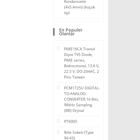
Kondansatör
(4x5.4mm) (küçük
tip)
En Populer
Olanlar
P6KE16CA Transil
Diyot TVS Diode,
P6KE series,
Bidirectional, 13.6 V,
22.5 V, DO-204AC, 2
Pins Taiwan
PCM1725U DIGITAL-
TO-ANALOG
CONVERTER 16 Bits,
96kHz Sampling
(BB) Orjinal
PT6005
Röle Soketi (Type
94.43)