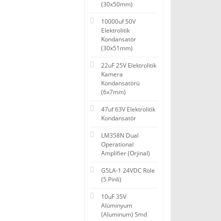
(30x50mm)
10000uf 50V
Elektrolitik
Kondansatör
(30x51mm)
22uF 25V Elektrolitik
Kamera
Kondansatörü
(6x7mm)
47uf 63V Elektrolitik
Kondansatör
LM358N Dual
Operational
Amplifier (Orjinal)
G5LA-1 24VDC Röle
(5 Pinli)
10uF 35V
Alüminyum
(Aluminum) Smd