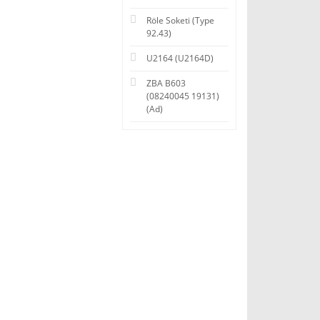
Röle Soketi (Type
92.43)
U2164 (U2164D)
ZBA B603
(08240045 19131)
(Ad)