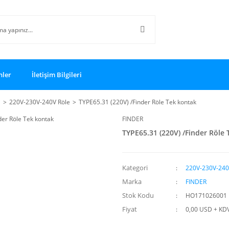
nler
İletişim Bilgileri
i
220V-230V-240V Röle
TYPE65.31 (220V) /Finder Röle Tek kontak
FINDER
TYPE65.31 (220V) /Finder Röle
Kategori
220V-230V-240
Marka
FINDER
Stok Kodu
HO171026001
Fiyat
0,00 USD + KD