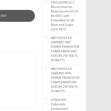
ADUC847BS32-5
MicroConverter
Multichannel 24-/16-
 VER
Bit ADCs with
Embedded 62 kB
Flash and Single-
Cycle MCU
MJE15033G 8.0
AMPERES PNP
POWER TRANSISTOR
COMPLEMENTARY
SILICON 250 VOLTS,
50 WATTS
MJE15032G 8.0
AMPERES NPN
POWER TRANSISTOR
COMPLEMENTARY
SILICON 250 VOLTS,
50 WATTS
4700uf 80V
Elektrolitik
Kondansatör