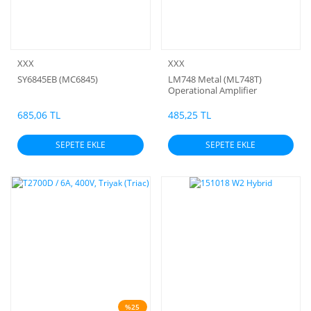
XXX
XXX
SY6845EB (MC6845)
LM748 Metal (ML748T)
Operational Amplifier
(PİNLERİ ALTIN KAPLAMA)
685,06 TL
485,25 TL
SEPETE EKLE
SEPETE EKLE
%25