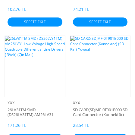
102,76 TL
74,21 TL
SEPETE EKLE
SEPETE EKLE
XXX
XXX
26LV31TM SMD
SD CARD(SDJMF-0T901B000 SD
(DS26LV31TM) AM26LV31
Card Connector (Konnektör)
Low-Voltage High-Speed
(SD Kart Yuvası)
Quadruple Differential Line
171,26 TL
28,54 TL
Drivers ( 3Volt) (Çin Malı)