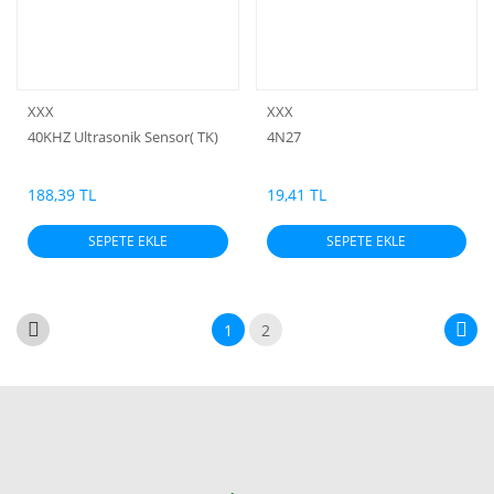
XXX
XXX
40KHZ Ultrasonik Sensor( TK)
4N27
188,39 TL
19,41 TL
SEPETE EKLE
SEPETE EKLE
1
2