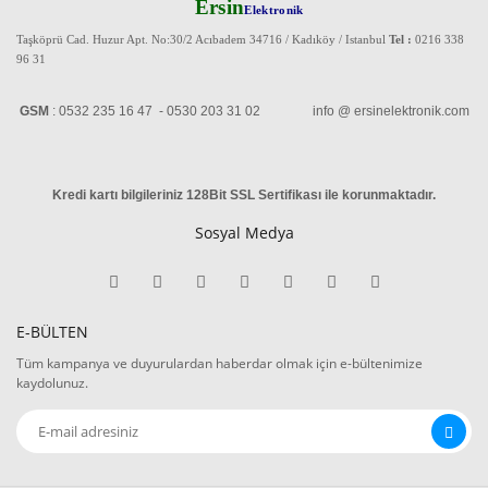
Ersin
Elektronik
Taşköprü Cad. Huzur Apt. No:30/2 Acıbadem 34716 / Kadıköy / Istanbul
Tel :
0216 338
96 31
GSM
: 0532 235 16 47 - 0530 203 31 02 info @ ersinelektronik.com
Kredi kartı bilgileriniz 128Bit SSL Sertifikası ile korunmaktadır
.
Sosyal Medya
E-BÜLTEN
Tüm kampanya ve duyurulardan haberdar olmak için e-bültenimize
kaydolunuz.