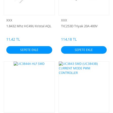
XXX
XXX
1.8432 Mhz HC49U Kristal AQL
TIC253D Triyak 20A 400V
11,42 TL
114,18 TL
SEPETE EKLE
SEPETE EKLE