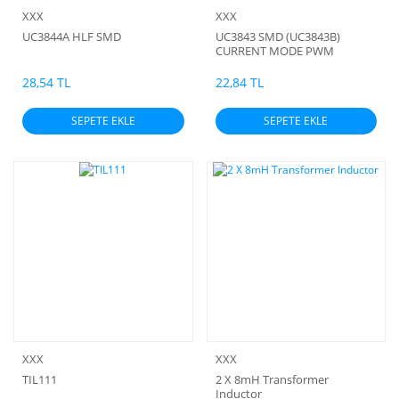
XXX
XXX
UC3844A HLF SMD
UC3843 SMD (UC3843B)
CURRENT MODE PWM
CONTROLLER
28,54 TL
22,84 TL
SEPETE EKLE
SEPETE EKLE
XXX
XXX
TIL111
2 X 8mH Transformer
Inductor