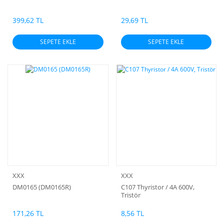
399,62 TL
29,69 TL
SEPETE EKLE
SEPETE EKLE
XXX
XXX
DM0165 (DM0165R)
C107 Thyristor / 4A 600V,
Tristör
171,26 TL
8,56 TL