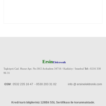
Ersin
Elektronik
Taşköprü Cad. Huzur Apt. No:30/2 Acıbadem 34716 / Kadıköy / Istanbul
Tel :
0216 338
96 31
GSM
: 0532 235 16 47 - 0530 203 31 02 info @ ersinelektronik.com
Kredi kartı bilgileriniz 128Bit SSL Sertifikası ile korunmaktadır
.