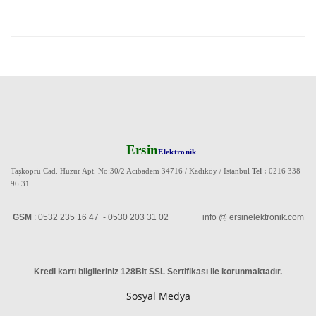
Ersin
Elektronik
Taşköprü Cad. Huzur Apt. No:30/2 Acıbadem 34716 / Kadıköy / Istanbul
Tel :
0216 338
96 31
GSM
: 0532 235 16 47 - 0530 203 31 02 info @ ersinelektronik.com
Kredi kartı bilgileriniz 128Bit SSL Sertifikası ile korunmaktadır
.
Sosyal Medya