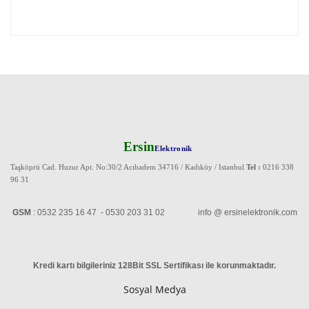
Ersin
Elektronik
Taşköprü Cad. Huzur Apt. No:30/2 Acıbadem 34716 / Kadıköy / Istanbul
Tel :
0216 338
96 31
GSM
: 0532 235 16 47 - 0530 203 31 02 info @ ersinelektronik.com
Kredi kartı bilgileriniz 128Bit SSL Sertifikası ile korunmaktadır
.
Sosyal Medya