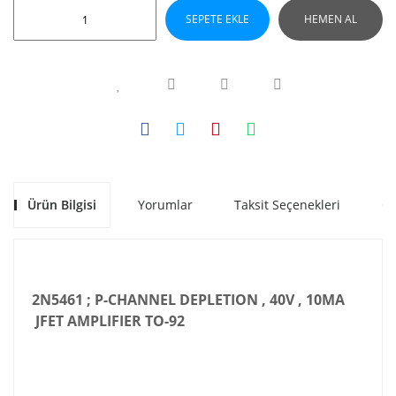
SEPETE EKLE
HEMEN AL
Ürün Bilgisi
Yorumlar
Taksit Seçenekleri
Ön
2N5461 ; P-CHANNEL DEPLETION , 40V , 10MA
JFET AMPLIFIER TO-92