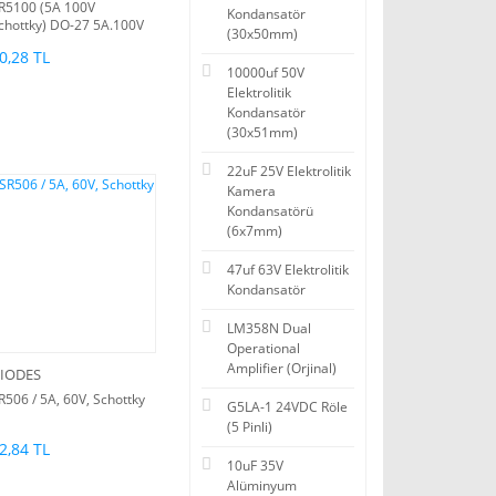
R5100 (5A 100V
Kondansatör
chottky) DO-27 5A.100V
(30x50mm)
chottky Diyot
0,28 TL
10000uf 50V
Elektrolitik
Kondansatör
(30x51mm)
22uF 25V Elektrolitik
Kamera
Kondansatörü
(6x7mm)
47uf 63V Elektrolitik
Kondansatör
LM358N Dual
Operational
Amplifier (Orjinal)
IODES
R506 / 5A, 60V, Schottky
G5LA-1 24VDC Röle
(5 Pinli)
2,84 TL
10uF 35V
Alüminyum