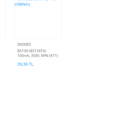
DIODES
BST39 (BST39TA)
100mA, 350V, NPN (AT1)
(ORJİNAL)
39,39 TL