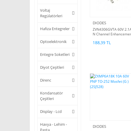
Voltaj
Regülatörleri
DIODES
Hafıza Entegreler
ZVN4306GVTA 60V 2.1
N Channel Enhanceme
Mode Verttical DMOS
Optoelektronik
188,39 TL
FET
Entegre Soketleri
Diyot Çeşitleri
Direnc
Kondansatör
Çeşitleri
Display - Lcd
Havya - Lehim -
DIODES
Pasta