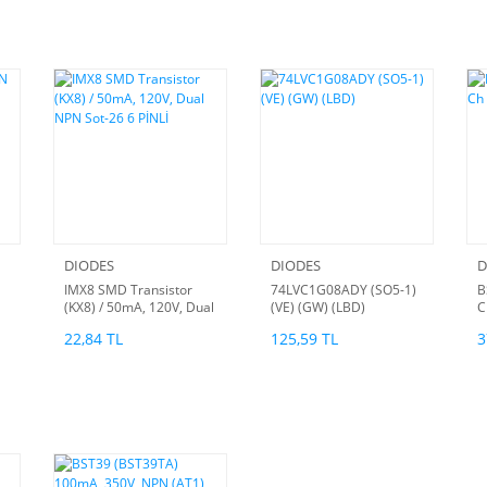
DIODES
DIODES
D
IMX8 SMD Transistor
74LVC1G08ADY (SO5-1)
B
(KX8) / 50mA, 120V, Dual
(VE) (GW) (LBD)
C
NPN Sot-26 6 PİNLİ
22,84 TL
125,59 TL
3
3