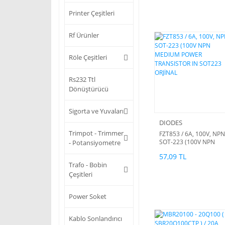
Printer Çeşitleri
Rf Ürünler
Röle Çeşitleri
Rs232 Ttl
Dönüştürücü
Sigorta ve Yuvaları
DIODES
Trimpot - Trimmer
FZT853 / 6A, 100V, NPN
SOT-223 (100V NPN
- Potansiyometre
MEDIUM POWER
57,09 TL
TRANSISTOR IN SOT22
Trafo - Bobin
ORJİNAL
Çeşitleri
Power Soket
Kablo Sonlandırıcı