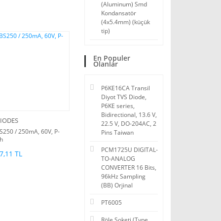
(Aluminum) Smd
Kondansatör
(4x5.4mm) (küçük
tip)
En Populer
Olanlar
P6KE16CA Transil
Diyot TVS Diode,
P6KE series,
Bidirectional, 13.6 V,
IODES
22.5 V, DO-204AC, 2
S250 / 250mA, 60V, P-
Pins Taiwan
h
PCM1725U DIGITAL-
7,11 TL
TO-ANALOG
CONVERTER 16 Bits,
96kHz Sampling
(BB) Orjinal
PT6005
Röle Soketi (Type