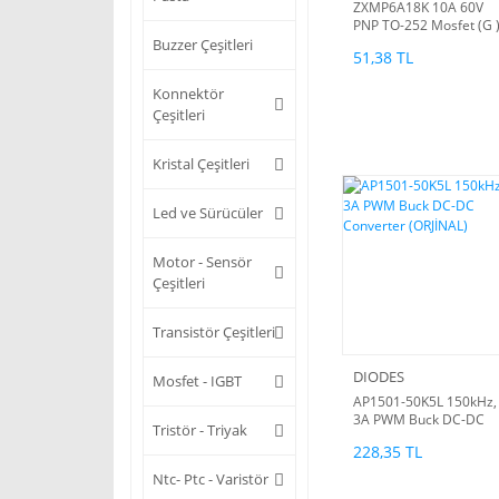
ZXMP6A18K 10A 60V
PNP TO-252 Mosfet (G 
(2SJ528)
Buzzer Çeşitleri
51,38 TL
Konnektör
Çeşitleri
Kristal Çeşitleri
Led ve Sürücüler
Motor - Sensör
Çeşitleri
Transistör Çeşitleri
DIODES
Mosfet - IGBT
AP1501-50K5L 150kHz,
3A PWM Buck DC-DC
Tristör - Triyak
Converter (ORJİNAL)
228,35 TL
Ntc- Ptc - Varistör