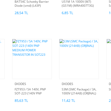
BAT54C Schottky Barrier
US1M 1A 1000V (M7)
S
)
Diode (smd) (L43P)
(GS1M) (MRA4007T3G)
S
200mA ,30V (10 Adet)
US1M-DC - DIODE
S
28,54 TL
6,85 TL
1
U.FAST Single 1A 1000V
SMT DO214AC (SMA)
DIODES
DIODES
D
FZT953 / 5A 140V, PNP
S3M (SMC Package) / 3A,
S
SOT-223 (140V PNP
1000V (214AB) (ORJİNAL)
MEDIUM POWER
85,63 TL
11,42 TL
2
TRANSISTOR IN SOT223