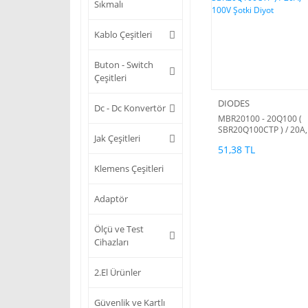
Sıkmalı
Kablo Çeşitleri
Buton - Switch
Çeşitleri
DIODES
Dc - Dc Konvertör
MBR20100 - 20Q100 (
SBR20Q100CTP ) / 20A,
Jak Çeşitleri
100V Şotki Diyot
51,38 TL
Klemens Çeşitleri
Adaptör
Ölçü ve Test
Cihazları
2.El Ürünler
Güvenlik ve Kartlı