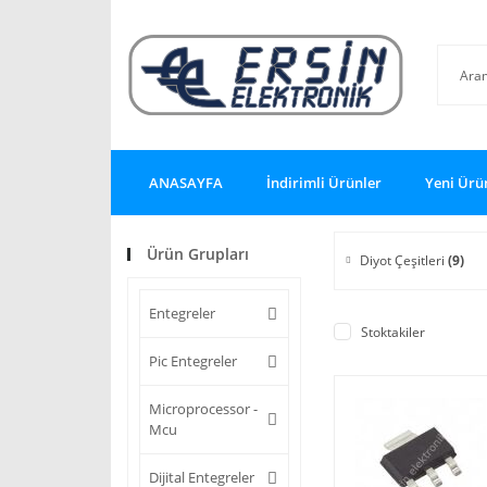
ANASAYFA
İndirimli Ürünler
Yeni Ürü
Ürün Grupları
Diyot Çeşitleri
(9)
Entegreler
Stoktakiler
Pic Entegreler
Microprocessor -
Mcu
Dijital Entegreler