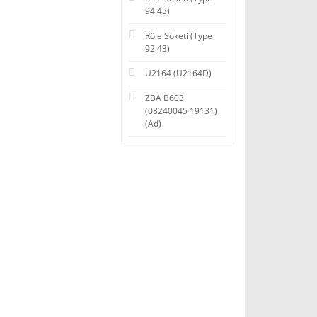
94.43)
Röle Soketi (Type
92.43)
U2164 (U2164D)
ZBA B603
(08240045 19131)
(Ad)