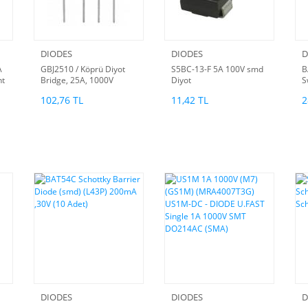
DIODES
DIODES
D
A
GBJ2510 / Köprü Diyot
S5BC-13-F 5A 100V smd
B
nt
Bridge, 25A, 1000V
Diyot
S
(orjinal)
A
102,76 TL
11,42 TL
2
DIODES
DIODES
D