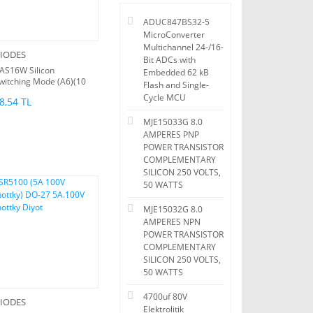
ADUC847BS32-5
MicroConverter
Multichannel 24-/16-
IODES
Bit ADCs with
AS16W Silicon
Embedded 62 kB
witching Mode (A6)(10
Flash and Single-
d)
Cycle MCU
8,54 TL
MJE15033G 8.0
AMPERES PNP
POWER TRANSISTOR
COMPLEMENTARY
SILICON 250 VOLTS,
50 WATTS
MJE15032G 8.0
AMPERES NPN
POWER TRANSISTOR
COMPLEMENTARY
SILICON 250 VOLTS,
50 WATTS
4700uf 80V
IODES
Elektrolitik