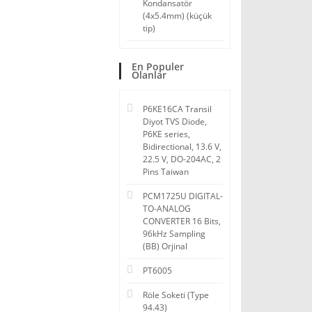
Kondansatör
(4x5.4mm) (küçük
tip)
En Populer
Olanlar
P6KE16CA Transil
Diyot TVS Diode,
P6KE series,
Bidirectional, 13.6 V,
22.5 V, DO-204AC, 2
Pins Taiwan
PCM1725U DIGITAL-
TO-ANALOG
CONVERTER 16 Bits,
96kHz Sampling
(BB) Orjinal
PT6005
Röle Soketi (Type
94.43)