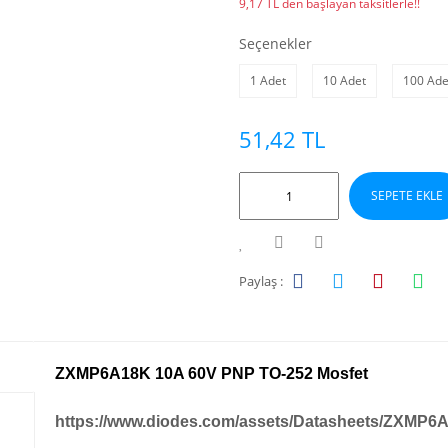
9,17 TL den başlayan taksitlerle!!
Seçenekler
1 Adet
10 Adet
100 Ade
51,42 TL
SEPETE EKLE
Paylaş :
ZXMP6A18K 10A 60V PNP TO-252 Mosfet
https://www.diodes.com/assets/Datasheets/ZXMP6