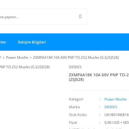
nler
İletişim Bilgileri
T
Power Mosfet
ZXMP6A18K 10A 60V PNP TO-252 Mosfet (G )(2SJ528)
DIODES
ZXMP6A18K 10A 60V PNP TO-25
(2SJ528)
Kategori
Power Mosfet
Marka
DIODES
Stok Kodu
UK180149(B18
Fiyat
0,90 USD + KD