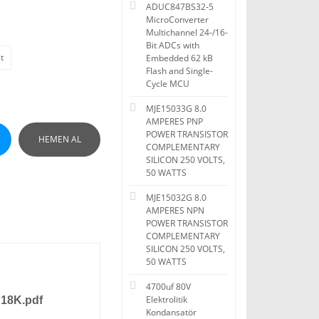
ADUC847BS32-5
MicroConverter
Multichannel 24-/16-
Bit ADCs with
t
Embedded 62 kB
Flash and Single-
Cycle MCU
MJE15033G 8.0
AMPERES PNP
POWER TRANSISTOR
HEMEN AL
COMPLEMENTARY
SILICON 250 VOLTS,
50 WATTS
MJE15032G 8.0
AMPERES NPN
POWER TRANSISTOR
COMPLEMENTARY
SILICON 250 VOLTS,
50 WATTS
4700uf 80V
Elektrolitik
A18K.pdf
Kondansatör