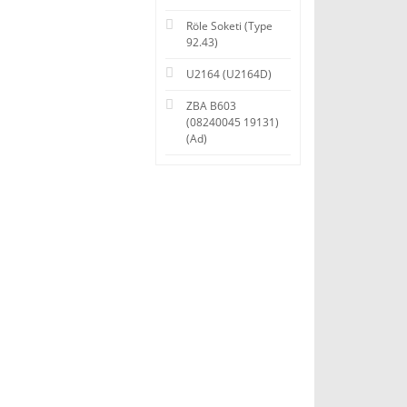
Röle Soketi (Type
92.43)
U2164 (U2164D)
ZBA B603
(08240045 19131)
(Ad)