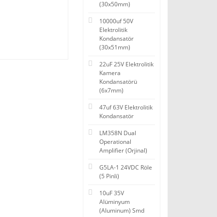
(30x50mm)
10000uf 50V
Elektrolitik
Kondansatör
(30x51mm)
22uF 25V Elektrolitik
Kamera
Kondansatörü
(6x7mm)
47uf 63V Elektrolitik
Kondansatör
LM358N Dual
Operational
Amplifier (Orjinal)
G5LA-1 24VDC Röle
(5 Pinli)
10uF 35V
Alüminyum
(Aluminum) Smd