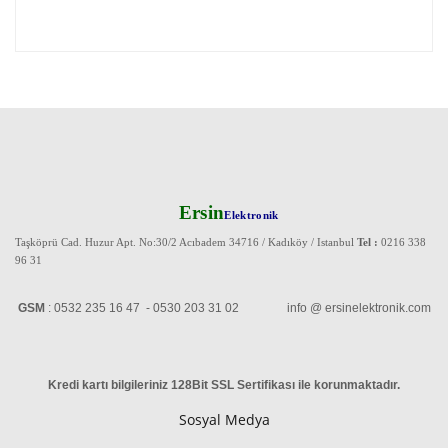
Ersin
Elektronik
Taşköprü Cad. Huzur Apt. No:30/2 Acıbadem 34716 / Kadıköy / Istanbul
Tel :
0216 338
96 31
GSM
: 0532 235 16 47 - 0530 203 31 02 info @ ersinelektronik.com
Kredi kartı bilgileriniz 128Bit SSL Sertifikası ile korunmaktadır
.
Sosyal Medya