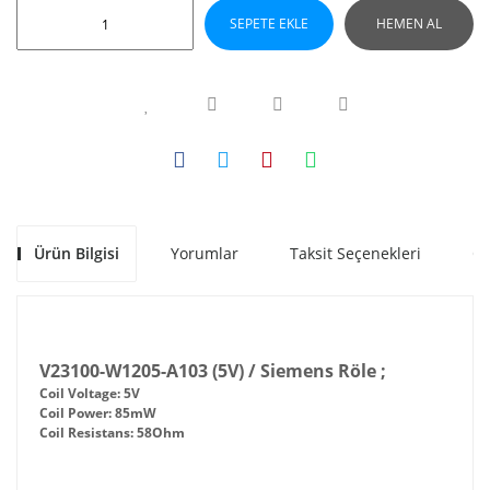
SEPETE EKLE
HEMEN AL
Ürün Bilgisi
Yorumlar
Taksit Seçenekleri
Ön
V23100-W1205-A103 (5V) / Siemens Röle ;
Coil Voltage: 5V
Coil Power: 85mW
Coil Resistans: 58Ohm