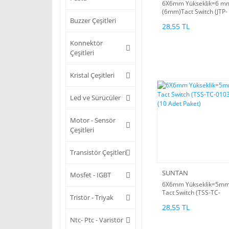
6X6mm Yükseklik=6 m
(6mm)Tact Switch (JTP-
1230E) (10 Adet Paket)
Buzzer Çeşitleri
28,55 TL
Konnektör
Çeşitleri
Kristal Çeşitleri
Led ve Sürücüler
Motor - Sensör
Çeşitleri
Transistör Çeşitleri
SUNTAN
Mosfet - IGBT
6X6mm Yükseklik=5m
Tact Switch (TSS-TC-
Tristör - Triyak
0103) (10 Adet Paket)
28,55 TL
Ntc- Ptc - Varistör