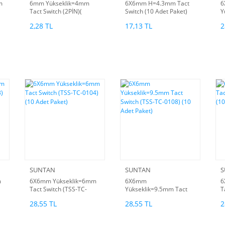
m
6mm Yükseklik=4mm
6X6mm H=4.3mm Tact
6
Tact Switch (2PİN)(
Switch (10 Adet Paket)
Y
S
2,28 TL
17,13 TL
2
A
SUNTAN
SUNTAN
S
m
6X6mm Yükseklik=6mm
6X6mm
6
Tact Switch (TSS-TC-
Yükseklik=9.5mm Tact
T
0104) (10 Adet Paket)
Switch (TSS-TC-0108) (10
A
28,55 TL
28,55 TL
2
Adet Paket)