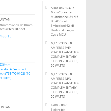
ADUC847BS32-5
MicroConverter
Multichannel 24-/16-
UNTAN
Bit ADCs with
X6mm Yükseklik=10mm
Embedded 62 kB
act Switch(10 Adet
Flash and Single-
aket)
Cycle MCU
4,85 TL
MJE15033G 8.0
AMPERES PNP
POWER TRANSISTOR
COMPLEMENTARY
SILICON 250 VOLTS,
50 WATTS
MJE15032G 8.0
AMPERES NPN
POWER TRANSISTOR
COMPLEMENTARY
SILICON 250 VOLTS,
50 WATTS
4700uf 80V
UNTAN
Elektrolitik