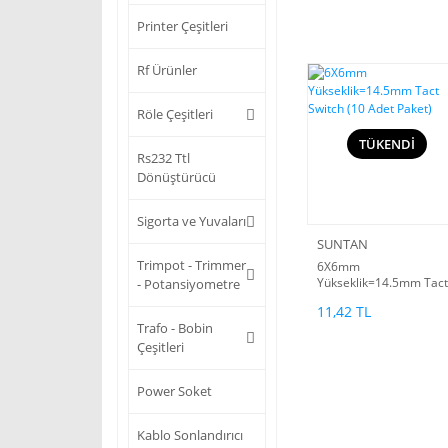
Printer Çeşitleri
Rf Ürünler
Röle Çeşitleri
TÜKENDİ
Rs232 Ttl
Dönüştürücü
Sigorta ve Yuvaları
SUNTAN
Trimpot - Trimmer
6X6mm
Yükseklik=14.5mm Tact
- Potansiyometre
Switch (10 Adet Paket)
11,42 TL
Trafo - Bobin
Çeşitleri
Power Soket
Kablo Sonlandırıcı