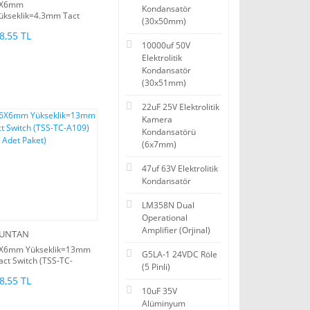
X6mm
Kondansatör
ükseklik=4.3mm Tact
(30x50mm)
witch (TSS-TC-0102) (10
8,55 TL
det Paket)
10000uf 50V
Elektrolitik
Kondansatör
(30x51mm)
22uF 25V Elektrolitik
Kamera
Kondansatörü
(6x7mm)
47uf 63V Elektrolitik
Kondansatör
LM358N Dual
Operational
Amplifier (Orjinal)
UNTAN
X6mm Yükseklik=13mm
G5LA-1 24VDC Röle
act Switch (TSS-TC-
(5 Pinli)
109) (10 Adet Paket)
8,55 TL
10uF 35V
Alüminyum