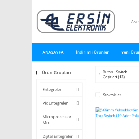
ANASAYFA
İndirimli Ürünler
Yeni Ürü
Buton - Switch
Ürün Grupları
Çeşitleri
(13)
Entegreler
Stoktakiler
Pic Entegreler
Microprocessor -
Mcu
Dijital Entegreler