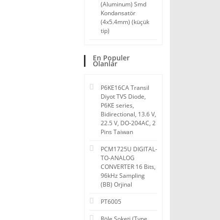
(Aluminum) Smd
Kondansatör
(4x5.4mm) (küçük
tip)
En Populer
Olanlar
P6KE16CA Transil
Diyot TVS Diode,
P6KE series,
Bidirectional, 13.6 V,
22.5 V, DO-204AC, 2
Pins Taiwan
PCM1725U DIGITAL-
TO-ANALOG
CONVERTER 16 Bits,
96kHz Sampling
(BB) Orjinal
PT6005
Röle Soketi (Type