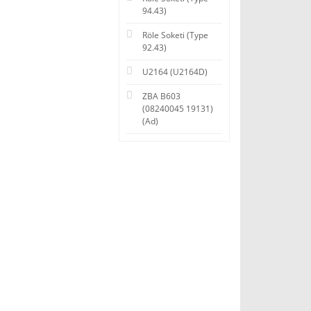
94.43)
Röle Soketi (Type
92.43)
U2164 (U2164D)
ZBA B603
(08240045 19131)
(Ad)