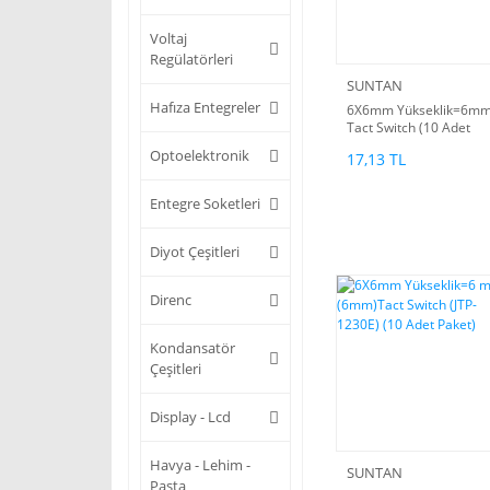
Voltaj
Regülatörleri
SUNTAN
Hafıza Entegreler
6X6mm Yükseklik=6m
Tact Switch (10 Adet
Paket)
Optoelektronik
17,13 TL
Entegre Soketleri
Diyot Çeşitleri
Direnc
Kondansatör
Çeşitleri
Display - Lcd
Havya - Lehim -
SUNTAN
Pasta