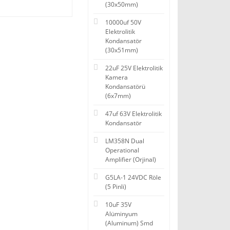
(30x50mm)
10000uf 50V
Elektrolitik
Kondansatör
(30x51mm)
22uF 25V Elektrolitik
Kamera
Kondansatörü
(6x7mm)
47uf 63V Elektrolitik
Kondansatör
LM358N Dual
Operational
Amplifier (Orjinal)
G5LA-1 24VDC Röle
(5 Pinli)
10uF 35V
Alüminyum
(Aluminum) Smd