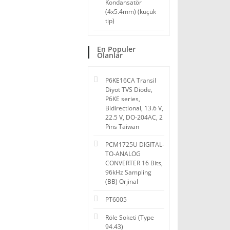
Kondansatör
(4x5.4mm) (küçük
tip)
En Populer
Olanlar
P6KE16CA Transil
Diyot TVS Diode,
P6KE series,
Bidirectional, 13.6 V,
22.5 V, DO-204AC, 2
Pins Taiwan
PCM1725U DIGITAL-
TO-ANALOG
CONVERTER 16 Bits,
96kHz Sampling
(BB) Orjinal
PT6005
Röle Soketi (Type
94.43)