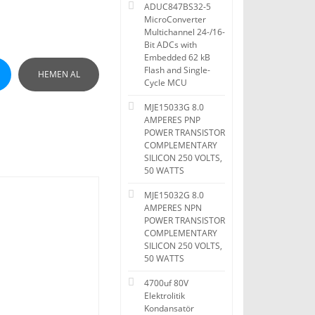
ADUC847BS32-5
MicroConverter
Multichannel 24-/16-
Bit ADCs with
Embedded 62 kB
Flash and Single-
HEMEN AL
Cycle MCU
MJE15033G 8.0
AMPERES PNP
POWER TRANSISTOR
COMPLEMENTARY
SILICON 250 VOLTS,
50 WATTS
MJE15032G 8.0
AMPERES NPN
POWER TRANSISTOR
COMPLEMENTARY
SILICON 250 VOLTS,
50 WATTS
4700uf 80V
Elektrolitik
Kondansatör