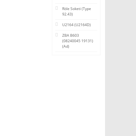
Röle Soketi (Type
92.43)
U2164 (U2164D)
ZBA B603
(08240045 19131)
(Ad)