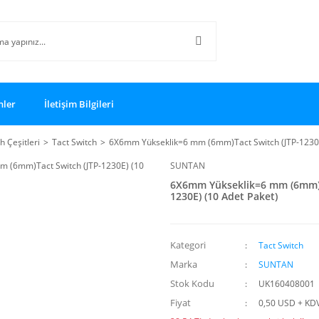
nler
İletişim Bilgileri
h Çeşitleri
Tact Switch
6X6mm Yükseklik=6 mm (6mm)Tact Switch (JTP-1230E
SUNTAN
6X6mm Yükseklik=6 mm (6mm)T
1230E) (10 Adet Paket)
Kategori
Tact Switch
Marka
SUNTAN
Stok Kodu
UK160408001
Fiyat
0,50 USD + KD