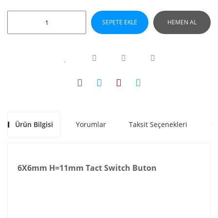
SEPETE EKLE
HEMEN AL
Ürün Bilgisi
Yorumlar
Taksit Seçenekleri
Ön
6X6mm H=11mm Tact Switch Buton