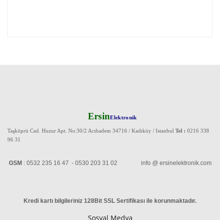
Ersin
Elektronik
Taşköprü Cad. Huzur Apt. No:30/2 Acıbadem 34716 / Kadıköy / Istanbul
Tel :
0216 338
96 31
GSM
: 0532 235 16 47 - 0530 203 31 02 info @ ersinelektronik.com
Kredi kartı bilgileriniz 128Bit SSL Sertifikası ile korunmaktadır
.
Sosyal Medya